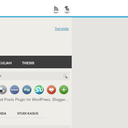
Translate
KULIAH
THESIS
NDA
STUDI KASUS