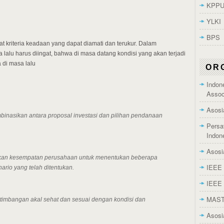
KPP
YLKI
BPS
t kriteria keadaan yang dapat diamati dan terukur. Dalam
lalu harus diingat, bahwa di masa datang kondisi yang akan terjadi
 di masa lalu
OR
Indon
Assoc
Asosi
inasikan antara proposal investasi dan pilihan pendanaan
Persa
Indon
Asosi
ikan kesempatan perusahaan untuk menentukan beberapa
IEEE 
nario yang telah ditentukan.
IEEE 
MAS
rtimbangan akal sehat dan sesuai dengan kondisi dan
Asosi