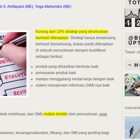
TO
lok S. Amitayani (ME), Yoga Mahendro (ME)
1
Kurang dari 10% strategi yang dirumuskan
@B
berhasil diterapkan
. Strategi hanya berpeluang
UP
berhasil (berpeluang, bukan pasti) diterapkan
di sebuah perusahaan dengan kualifikasi
Tweet o
sebagai berikut:
~ H
produk yang dihasilkan bermutu baik
pemasaran produk baik
mampu menggalang modal kerja dengan baik
sistem manajemen informasi (SIM) nya baik
manusia 
knik mobilisasi, dan SIM)
mutlak dimiliki
oleh perusahaan,
agar
asaran, keuangan/akuntasi, litbang, dan SIM yang penting bagi