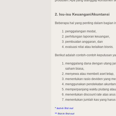
produsen. Apa yang dianggap konsumen seb
2. Isu-isu Keuangan/Akuntansi
Beberapa hal yang penting dalam bagian in
penggalangan modal,
perhitungan laporan keuangan,
pembuatan anggaran, dan
evaluasi nilai atau kelaikan bisnis.
Berikut adalah contoh-contoh keputusan 
menggalang dana dengan utang jan
saham biasa,
menyewa atau membeli aset tetap,
menentukan rasio deviden yang m
menggunakan pendekatan akuntansi 
memperpanjang waktu piutang atau
menentukan discount rate atas arus
menentukan jumlah kas yang harus
*
last-in first out
**
first-in first-out