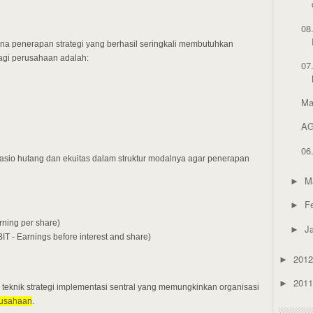
08
a penerapan strategi yang berhasil seringkali membutuhkan
gi perusahaan adalah:
07
Ma
AG
06
asio hutang dan ekuitas dalam struktur modalnya agar penerapan
M
►
F
►
rning per share)
J
►
 - Earnings before interest and share)
201
►
201
►
 teknik strategi implementasi sentral yang memungkinkan organisasi
rusahaan
.