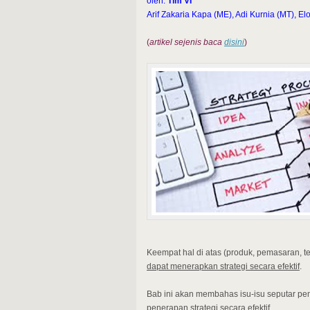
oleh:
Tim VI
Arif Zakaria Kapa (ME), Adi Kurnia (MT), E
(
artikel sejenis baca
disini
)
Keempat hal di atas (produk, pemasaran, te
dapat menerapkan strategi secara efektif
.
Bab ini akan membahas isu-isu seputar pem
penerapan strategi secara efektif.