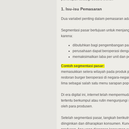
1. Isu-isu Pemasaran
Dua variabel penting dalam pemasaran ad
Segmentasi pasar bertujuan untuk menjan
karena:
dibutuhkan bagi pengembangan pasar
perusahaan dapat beroperasi deng
memaksimalkan laba per unit dan 
Contoh segmentasi pasar:
memasukkan selera wilayah pada produk pe
restoran burger beroperasi di negara-neg
lima sebagai salah satu menu sarapan popu
Di era digital ini, internet telah memper
tertentu berkumpul atau rutin mengunjungi
oleh para produsen.
Setelah segmentasi pasar, langkah beriku
diinginkan dan diharapkan konsumen. Kun