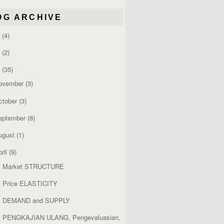
OG ARCHIVE
6
(4)
4
(2)
3
(35)
ovember
(3)
ctober
(3)
eptember
(8)
ugust
(1)
ril
(9)
. Market STRUCTURE
. Price ELASTICITY
. DEMAND and SUPPLY
. PENGKAJIAN ULANG, Pengevaluasian,