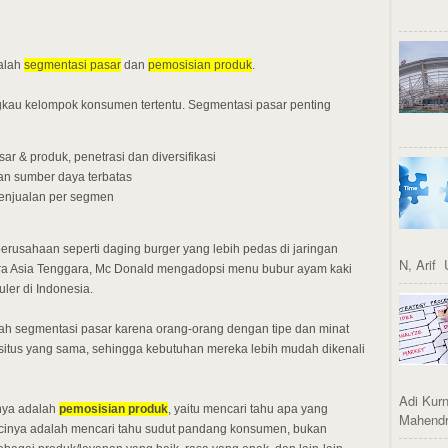
alah
segmentasi pasar
dan
pemosisian produk
.
gkau kelompok konsumen tertentu. Segmentasi pasar penting
 & produk, penetrasi dan diversifikasi
an sumber daya terbatas
penjualan per segmen
rusahaan seperti daging burger yang lebih pedas di jaringan
N, Arif 
ara Asia Tenggara, Mc Donald mengadopsi menu bubur ayam kaki
ler di Indonesia.
mudah segmentasi pasar karena orang-orang dengan tipe dan minat
 situs yang sama, sehingga kebutuhan mereka lebih mudah dikenali
Adi Kurn
tnya adalah
pemosisian produk
, yaitu mencari tahu apa yang
Mahendro
cinya adalah mencari tahu sudut pandang konsumen, bukan