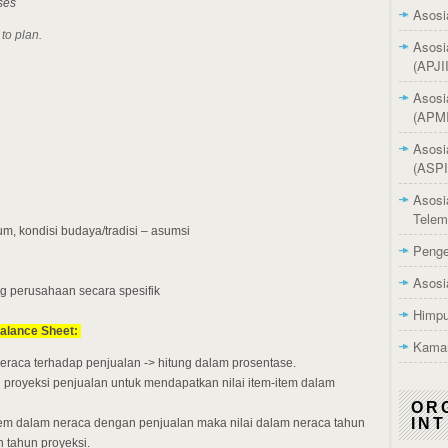
ses
Asosi
 to plan.
Asosi
(APJII
Asosi
(APMI
Asosi
(ASPI
Asosi
Telem
m, kondisi budaya/tradisi – asumsi
Penge
Asosi
g perusahaan secara spesifik
Himpu
alance Sheet:
Kamar
neraca terhadap penjualan -> hitung dalam prosentase.
 proyeksi penjualan untuk mendapatkan nilai item-item dalam
OR
IN
a item dalam neraca dengan penjualan maka nilai dalam neraca tahun
 tahun proyeksi.