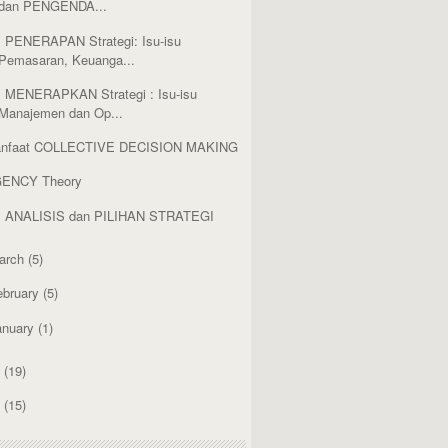
dan PENGENDA...
. PENERAPAN Strategi: Isu-isu
Pemasaran, Keuanga...
. MENERAPKAN Strategi : Isu-isu
Manajemen dan Op...
nfaat COLLECTIVE DECISION MAKING
ENCY Theory
. ANALISIS dan PILIHAN STRATEGI
arch
(5)
ebruary
(5)
anuary
(1)
2
(19)
1
(15)