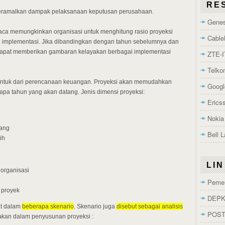
RE
k meramalkan dampak pelaksanaan keputusan perusahaan.
Genes
raca memungkinkan organisasi untuk menghitung rasio proyeksi
Cable
i implementasi. Jika dibandingkan dengan tahun sebelumnya dan
n dapat memberikan gambaran kelayakan berbagai implementasi
ZTE-I
Telk
ntuk dari perencanaan keuangan. Proyeksi akan memudahkan
Googl
apa tahun yang akan datang. Jenis dimensi proyeksi:
Erics
Nokia
rang
Bell 
ih
LI
n organisasi
k
Pemer
l proyek
DEPK
at dalam
beberapa skenario
. Skenario juga
disebut sebagai analisis
POST
nakan dalam penyusunan proyeksi :