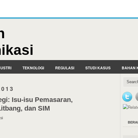
n
ikasi
DUSTRI
TEKNOLOGI
REGULASI
STUDI KASUS
BAHAN 
2013
i: Isu-isu Pemasaran,
itbang, dan SIM
si
BERA