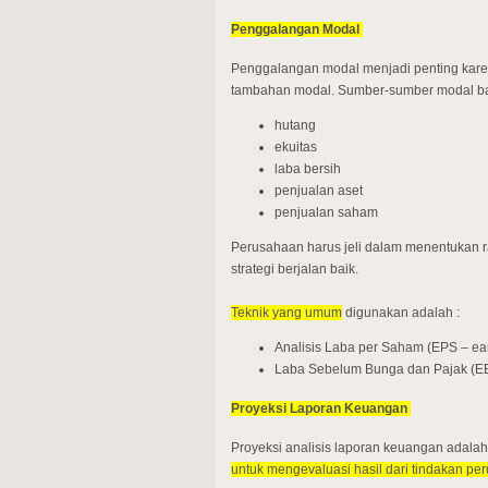
Penggalangan Modal
Penggalangan modal menjadi penting karen
tambahan modal. Sumber-sumber modal ba
hutang
ekuitas
laba bersih
penjualan aset
penjualan saham
Perusahaan harus jeli dalam menentukan r
strategi berjalan baik.
Teknik yang umum
digunakan adalah :
Analisis Laba per Saham (EPS – ea
Laba Sebelum Bunga dan Pajak (EBIT
Proyeksi Laporan Keuangan
Proyeksi analisis laporan keuangan adalah
untuk mengevaluasi hasil dari tindakan pe