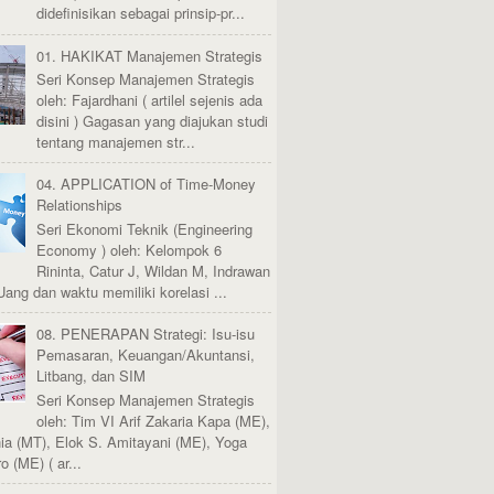
didefinisikan sebagai prinsip-pr...
01. HAKIKAT Manajemen Strategis
Seri Konsep Manajemen Strategis
oleh: Fajardhani ( artilel sejenis ada
disini ) Gagasan yang diajukan studi
tentang manajemen str...
04. APPLICATION of Time-Money
Relationships
Seri Ekonomi Teknik (Engineering
Economy ) oleh: Kelompok 6
Rininta, Catur J, Wildan M, Indrawan
Uang dan waktu memiliki korelasi ...
08. PENERAPAN Strategi: Isu-isu
Pemasaran, Keuangan/Akuntansi,
Litbang, dan SIM
Seri Konsep Manajemen Strategis
oleh: Tim VI Arif Zakaria Kapa (ME),
ia (MT), Elok S. Amitayani (ME), Yoga
 (ME) ( ar...