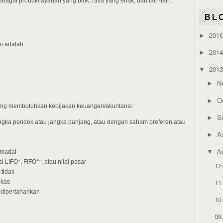
agai produk/layanan yang baik, rasa yang enak, dan lain-lain.
BL
201
►
i adalah:
201
►
201
▼
N
►
O
►
yang membutuhkan kebijakan keuangan/akuntansi:
S
►
gka pendek atau jangka panjang, atau dengan saham preferen atau
A
►
Ap
▼
emadai
LIFO*, FIFO**, atau nilai pasar
12
 tidak
11
 kas
 dipertahankan
10
09