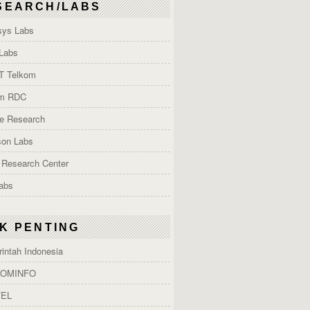
SEARCH/LABS
ys Labs
Labs
T Telkom
om RDC
e Research
son Labs
 Research Center
Labs
NK PENTING
intah Indonesia
OMINFO
EL