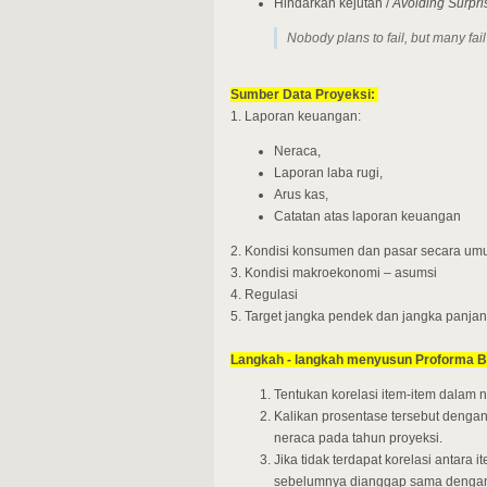
Hindarkan kejutan /
Avoiding Surpri
Nobody plans to fail, but many fail
Sumber Data Proyeksi:
1. Laporan keuangan:
Neraca,
Laporan laba rugi,
Arus kas,
Catatan atas laporan keuangan
2. Kondisi konsumen dan pasar secara umu
3. Kondisi makroekonomi – asumsi
4. Regulasi
5. Target jangka pendek dan jangka panjan
Langkah - langkah menyusun Proforma B
Tentukan korelasi item-item dalam 
Kalikan prosentase tersebut dengan
neraca pada tahun proyeksi.
Jika tidak terdapat korelasi antar
sebelumnya dianggap sama dengan