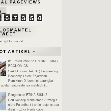
TAL PAGEVIEWS
2
0
7
3
5
0
LOGMANTEL
TWEET
leh @blogmantel
OT ARTIKEL ~
01. Introduction to ENGINEERING
ECONOMICS
Seri Ekonomi Teknik ( Engineering
Economy ) oleh: Fajardhani
Pemikiran Di bumi ini barangkali
adalah satu-satunya makhluk i...
Pengenalan ETIKA BISNIS
Seri Konsep Manajemen Strategis
oleh: Fajardhani ( artilel sejenis ada
disini ) Etika bisnis dapat