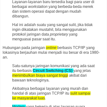
Layanan-layanan baru tersedia bagi para user di
berbagai
workstation
yang berbeda-beda merek
dan sistem operasi dapat dengan mudah
dibangun.
Hal ini adalah suatu yang sangat sulit, jika tidak
ingin dikatakan mustahil, bila menggunakan
protokol jaringan data
proprietary
yang
menguasai pasar saat itu.
Hubungan pada jaringan
online
berbasis TCP/IP yang
lokasinya berjauhan mulai menjadi isu besar di era 1980-
an.
Satu-satunya jaringan komunikasi yang ada saat
itu berbasis
Circuit Switching (CS)
yang jelas
menimbulkan biaya sangat tinggi
akibat dari
bawaan teknologinya.
Akibatnya berbagai layanan yang murah dan
handal di atas jaringan TCP/IP itu
sulit sampai
ke masyarakat luas
.
Modem
yang bekerja di atas layanan suara