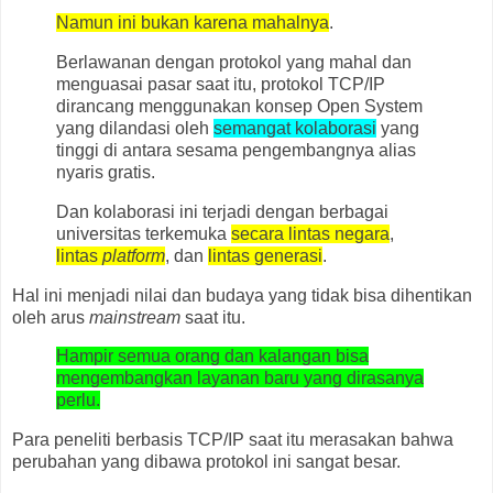
Namun ini bukan karena mahalnya
.
Berlawanan dengan protokol yang mahal dan
menguasai pasar saat itu, protokol TCP/IP
dirancang menggunakan konsep Open System
yang dilandasi oleh
semangat kolaborasi
yang
tinggi di antara sesama pengembangnya alias
nyaris gratis.
Dan kolaborasi ini terjadi dengan berbagai
universitas terkemuka
secara lintas negara
,
lintas
platform
, dan
lintas generasi
.
Hal ini menjadi nilai dan budaya yang tidak bisa dihentikan
oleh arus
mainstream
saat itu.
Hampir semua orang dan kalangan bisa
mengembangkan layanan baru yang dirasanya
perlu.
Para peneliti berbasis TCP/IP saat itu merasakan bahwa
perubahan yang dibawa protokol ini sangat besar.