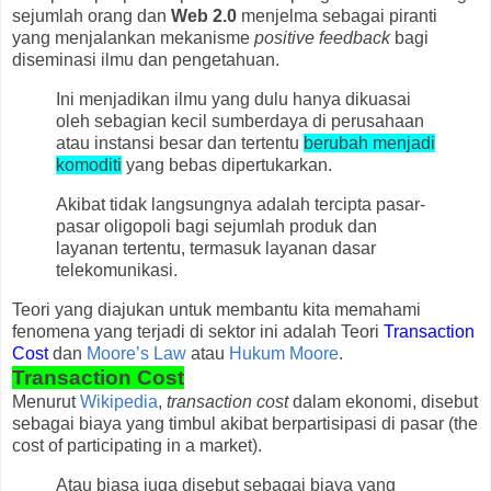
sejumlah orang dan
Web 2.0
menjelma sebagai piranti
yang menjalankan mekanisme
positive feedback
bagi
diseminasi ilmu dan pengetahuan.
Ini menjadikan ilmu yang dulu hanya dikuasai
oleh sebagian kecil sumberdaya di perusahaan
atau instansi besar dan tertentu
berubah menjadi
komoditi
yang bebas dipertukarkan.
Akibat tidak langsungnya adalah tercipta pasar-
pasar oligopoli bagi sejumlah produk dan
layanan tertentu, termasuk layanan dasar
telekomunikasi.
Teori yang diajukan untuk membantu kita memahami
fenomena yang terjadi di sektor ini adalah Teori
Transaction
Cost
dan
Moore’s Law
atau
Hukum Moore
.
Transaction Cost
Menurut
Wikipedia
,
transaction cost
dalam ekonomi, disebut
sebagai biaya yang timbul akibat berpartisipasi di pasar (the
cost of participating in a market).
Atau biasa juga disebut sebagai biaya yang