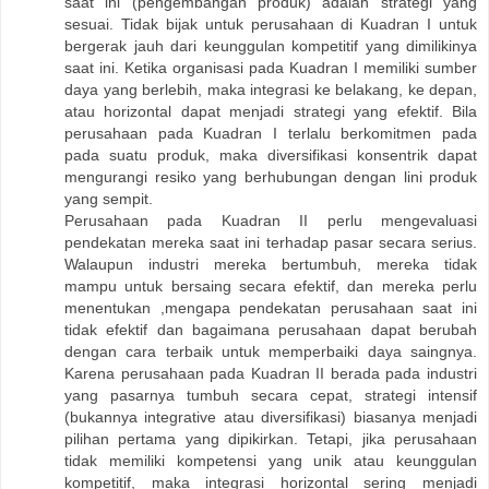
saat ini (pengembangan produk) adalah strategi yang
sesuai. Tidak bijak untuk perusahaan di Kuadran I untuk
bergerak jauh dari keunggulan kompetitif yang dimilikinya
saat ini. Ketika organisasi pada Kuadran I memiliki sumber
daya yang berlebih, maka integrasi ke belakang, ke depan,
atau horizontal dapat menjadi strategi yang efektif. Bila
perusahaan pada Kuadran I terlalu berkomitmen pada
pada suatu produk, maka diversifikasi konsentrik dapat
mengurangi resiko yang berhubungan dengan lini produk
yang sempit.
Perusahaan pada Kuadran II perlu mengevaluasi
pendekatan mereka saat ini terhadap pasar secara serius.
Walaupun industri mereka bertumbuh, mereka tidak
mampu untuk bersaing secara efektif, dan mereka perlu
menentukan ,mengapa pendekatan perusahaan saat ini
tidak efektif dan bagaimana perusahaan dapat berubah
dengan cara terbaik untuk memperbaiki daya saingnya.
Karena perusahaan pada Kuadran II berada pada industri
yang pasarnya tumbuh secara cepat, strategi intensif
(bukannya integrative atau diversifikasi) biasanya menjadi
pilihan pertama yang dipikirkan. Tetapi, jika perusahaan
tidak memiliki kompetensi yang unik atau keunggulan
kompetitif, maka integrasi horizontal sering menjadi