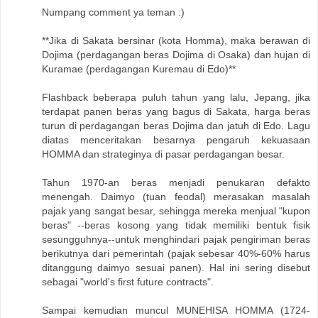
Numpang comment ya teman :)
**Jika di Sakata bersinar (kota Homma), maka berawan di
Dojima (perdagangan beras Dojima di Osaka) dan hujan di
Kuramae (perdagangan Kuremau di Edo)**
Flashback beberapa puluh tahun yang lalu, Jepang, jika
terdapat panen beras yang bagus di Sakata, harga beras
turun di perdagangan beras Dojima dan jatuh di Edo. Lagu
diatas menceritakan besarnya pengaruh kekuasaan
HOMMA dan strateginya di pasar perdagangan besar.
Tahun 1970-an beras menjadi penukaran defakto
menengah. Daimyo (tuan feodal) merasakan masalah
pajak yang sangat besar, sehingga mereka menjual "kupon
beras" --beras kosong yang tidak memiliki bentuk fisik
sesungguhnya--untuk menghindari pajak pengiriman beras
berikutnya dari pemerintah (pajak sebesar 40%-60% harus
ditanggung daimyo sesuai panen). Hal ini sering disebut
sebagai "world's first future contracts".
Sampai kemudian muncul MUNEHISA HOMMA (1724-