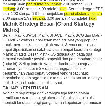
menunjukkan
posisi internal lemah
; 2,00 sampai 2,99
sedang
; 3,00 sampai 4,00 adalah
kuat
. Serupa dengan EFE
total 1,00 sampai 1,99 menunjukkan
posisi eksternal lemah
;
2,00 sampai 2,99
sedang
; 3,00 sampai 4,00 adalah
kuat
.
Matrik Strategi Besar (Grand Startegy
Matrix)
Selain Matrik SWOT, Matrik SPACE, Matrik BCG dan Matrik
IE, Matrik Strategi Besar telah menjadi alat yang popular
untuk merumuskan strategi alternatif. Semua organisasi
dapat diposisikan di salah satu dari empat kuadran strategi
Matrik Strategi Besar. Matrik GS didasrakan pada dua
dimensi evaluatif : posisi kompetitif dan pertumbuhan pasar
(industri). Setiap industri yang pertumbuhan openjualan
tahunannya melebihi 5% dapat dianggap memiliki
pertumbuhan yang cepat. Strategi yang tepat untuk
dipertimbangkan organisasi ditampilkan dalam urutan daya
tarik disetiap kuadran matrik tersbut.
TAHAP KEPUTUSAN
Adalah tahap ketiga dari kerangka tiga tahap dalam
pemilihan strategi-strategi alternatif. Analisis dan intuisi
menjadi landasan bagi pengambilan keputusan perumusan