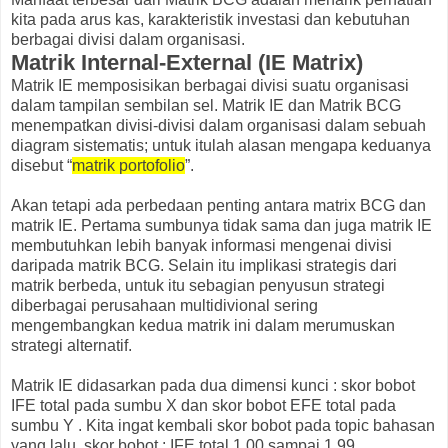
kita pada arus kas, karakteristik investasi dan kebutuhan
berbagai divisi dalam organisasi.
Matrik Internal-External (IE Matrix)
Matrik IE memposisikan berbagai divisi suatu organisasi
dalam tampilan sembilan sel. Matrik IE dan Matrik BCG
menempatkan divisi-divisi dalam organisasi dalam sebuah
diagram sistematis; untuk itulah alasan mengapa keduanya
disebut “
matrik portofolio
”.
Akan tetapi ada perbedaan penting antara matrix BCG dan
matrik IE. Pertama sumbunya tidak sama dan juga matrik IE
membutuhkan lebih banyak informasi mengenai divisi
daripada matrik BCG. Selain itu implikasi strategis dari
matrik berbeda, untuk itu sebagian penyusun strategi
diberbagai perusahaan multidivional sering
mengembangkan kedua matrik ini dalam merumuskan
strategi alternatif.
Matrik IE didasarkan pada dua dimensi kunci : skor bobot
IFE total pada sumbu X dan skor bobot EFE total pada
sumbu Y . Kita ingat kembali skor bobot pada topic bahasan
yang lalu, skor bobot : IFE total 1,00 sampai 1,99