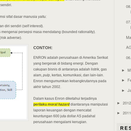
sendiri.
08
i sifat dasar manusia yaitu:
07
iri sendiri (self interest).
as mengenai persepsi masa mendatang (bounded rationality).
Ma
risk adverse).
AG
CONTOH:
06
ENRON adalah perusahaan di Amerika Serikat
yang bergerak di bidang energi. Dengan
cakupan bisnis di antaranya adalah listrik, gas
M
►
alam,
pulp
, kertas, komunikasi, dan lain-lain.
F
►
Enron mengumumkan kebangkrutannya pada
akhir tahun 2002.
J
►
Dalam kasus Enron diketahui terjadinya
201
►
perilaku
moral hazard
diantaranya manipulasi
laporan keuangan dengan mencatat
201
►
keuntungan 600 juta dollar AS padahal
perusahaan mengalami kerugian.
RE