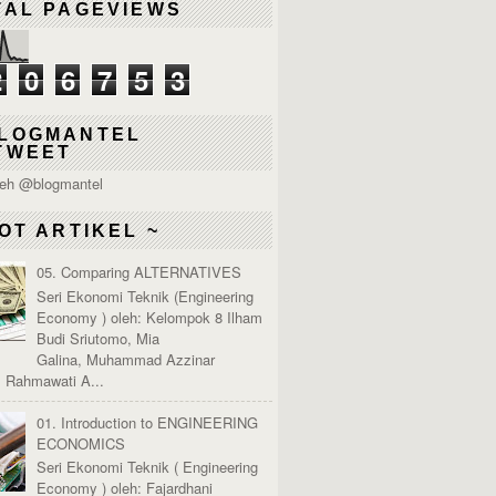
TAL PAGEVIEWS
2
0
6
7
5
3
LOGMANTEL
TWEET
leh @blogmantel
OT ARTIKEL ~
05. Comparing ALTERNATIVES
Seri Ekonomi Teknik (Engineering
Economy ) oleh: Kelompok 8 Ilham
Budi Sriutomo, Mia
Galina, Muhammad Azzinar
, Rahmawati A...
01. Introduction to ENGINEERING
ECONOMICS
Seri Ekonomi Teknik ( Engineering
Economy ) oleh: Fajardhani