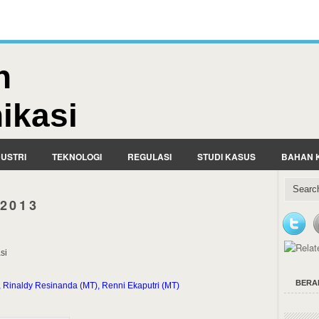
n
ikasi
DUSTRI
TEKNOLOGI
REGULASI
STUDI KASUS
BAHAN 
 2013
si
BERA
), Rinaldy Resinanda (MT), Renni Ekaputri (MT)