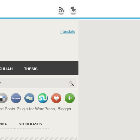
Translate
KULIAH
THESIS
NDA
STUDI KASUS