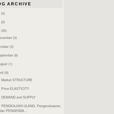
OG ARCHIVE
6
(4)
4
(2)
3
(35)
ovember
(3)
ctober
(3)
eptember
(8)
ugust
(1)
ril
(9)
. Market STRUCTURE
. Price ELASTICITY
. DEMAND and SUPPLY
. PENGKAJIAN ULANG, Pengevaluasian,
dan PENGENDA...