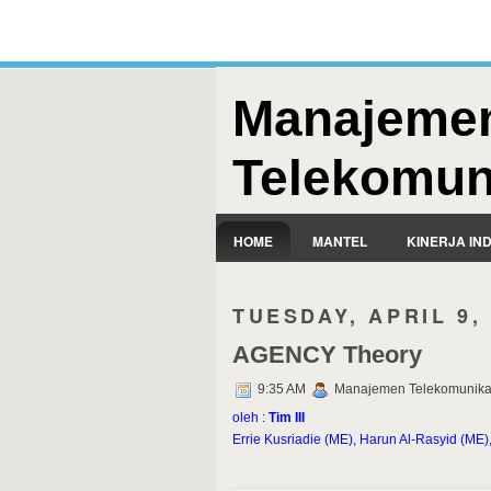
Manajeme
Telekomun
HOME
MANTEL
KINERJA IN
TUESDAY, APRIL 9,
AGENCY Theory
9:35 AM
Manajemen Telekomunika
oleh :
Tim III
Errie Kusriadie (ME), Harun Al-Rasyid (ME