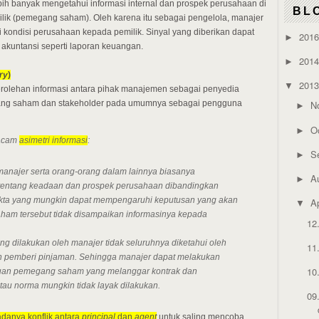
ih banyak mengetahui informasi internal dan prospek perusahaan di
BL
ik (pemegang saham). Oleh karena itu sebagai pengelola, manajer
kondisi perusahaan kepada pemilik. Sinyal yang diberikan dapat
201
►
akuntansi seperti laporan keuangan.
201
►
ry
)
201
▼
rolehan informasi antara pihak manajemen sebagai penyedia
ang saham dan stakeholder pada umumnya sebagai pengguna
N
►
O
►
macam
asimetri informasi
:
S
►
anajer serta orang-orang dalam lainnya biasanya
A
►
 tentang keadaan dan prospek perusahaan dibandingkan
 fakta yang mungkin dapat mempengaruhi keputusan yang akan
Ap
▼
ham tersebut tidak disampaikan informasinya kepada
12
ng dilakukan oleh manajer tidak seluruhnya diketahui oleh
11
pemberi pinjaman. Sehingga manajer dapat melakukan
10
ahuan pemegang saham yang melanggar kontrak dan
tau norma mungkin tidak layak dilakukan.
09
anya konflik antara
principal
dan
agent
untuk saling mencoba