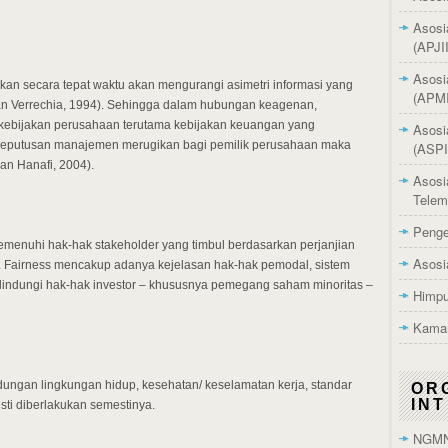
Asosi
(APJII
Asosi
kan secara tepat waktu akan mengurangi asimetri informasi yang
(APMI
dan Verrechia, 1994). Sehingga dalam hubungan keagenan,
ebijakan perusahaan terutama kebijakan keuangan yang
Asosi
 keputusan manajemen merugikan bagi pemilik perusahaan maka
(ASPI
an Hanafi, 2004).
Asosi
Telem
Penge
emenuhi hak-hak stakeholder yang timbul berdasarkan perjanjian
Asosi
. Fairness mencakup adanya kejelasan hak-hak pemodal, sistem
indungi hak-hak investor – khususnya pemegang saham minoritas –
Himpu
Kamar
ndungan lingkungan hidup, kesehatan/ keselamatan kerja, standar
OR
IN
ti diberlakukan semestinya.
NGM