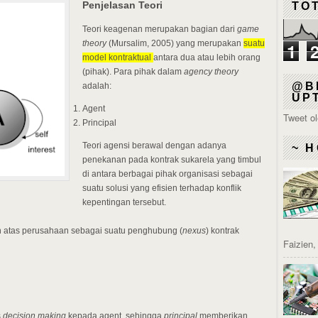
Penjelasan Teori
TO
Teori keagenan merupakan bagian dari
game
theory
(Mursalim, 2005) yang merupakan
suatu
1
model kontraktual
antara dua atau lebih orang
(pihak). Para pihak dalam
agency theory
@B
adalah:
UP
Agent
Tweet o
Principal
Teori agensi berawal dengan adanya
~ H
penekanan pada kontrak sukarela yang timbul
di antara berbagai pihak organisasi sebagai
suatu solusi yang efisien terhadap konflik
kepentingan tersebut.
n atas perusahaan sebagai suatu penghubung (
nexus
) kontrak
Faizien
s
decision making
kepada agent, sehingga
principal
memberikan