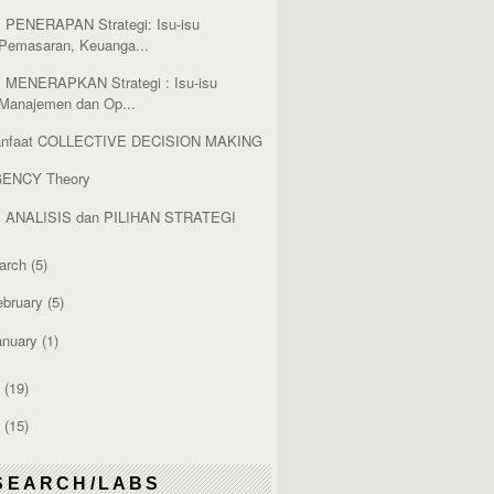
. PENERAPAN Strategi: Isu-isu
Pemasaran, Keuanga...
. MENERAPKAN Strategi : Isu-isu
Manajemen dan Op...
nfaat COLLECTIVE DECISION MAKING
ENCY Theory
. ANALISIS dan PILIHAN STRATEGI
arch
(5)
ebruary
(5)
anuary
(1)
2
(19)
1
(15)
SEARCH/LABS