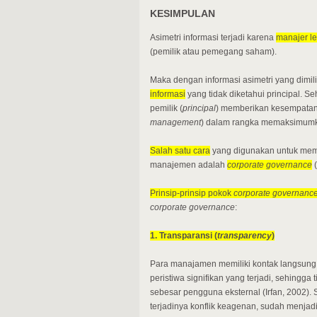
KESIMPULAN
Asimetri informasi terjadi karena
manajer le
(pemilik atau pemegang saham).
Maka dengan informasi asimetri yang dimi
informasi
yang tidak diketahui principal. 
pemilik (
principal
) memberikan kesempatan
management
) dalam rangka memaksimumka
Salah satu cara
yang digunakan untuk memo
manajemen adalah
corporate governance
(
Prinsip-prinsip pokok
corporate governanc
corporate governance
:
1. Transparansi (
transparency
)
Para manajamen memiliki kontak langsung 
peristiwa signifikan yang terjadi, sehingga
sebesar pengguna eksternal (Irfan, 2002)
terjadinya konflik keagenan, sudah menja