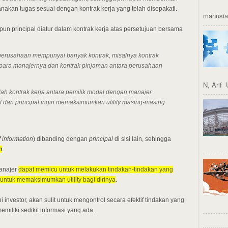
nakan tugas sesuai dengan kontrak kerja yang telah disepakati.
manusia 
principal diatur dalam kontrak kerja atas persetujuan bersama
perusahaan mempunyai banyak kontrak, misalnya kontrak
para manajernya dan kontrak pinjaman antara perusahaan
N, Arif 
ah kontrak kerja antara pemilik modal dengan manajer
t
dan
principal
ingin memaksimumkan utility masing-masing
of information
) dibanding dengan
principal
di sisi lain, sehingga
n
.
manajer
dapat memicu untuk melakukan tindakan-tindakan yang
untuk memaksimumkan utility bagi dirinya
.
investor, akan sulit untuk mengontrol secara efektif tindakan yang
iliki sedikit informasi yang ada.