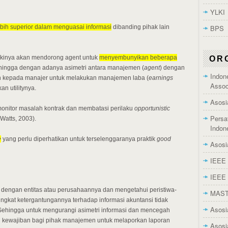
YLKI
BPS
bih superior dalam menguasai informasi
dibanding pihak lain
likinya akan mendorong agent untuk
menyembunyikan beberapa
OR
Sehingga dengan adanya asimetri antara manajemen (
agent
) dengan
Indon
 kepada manajer untuk melakukan manajemen laba (
earnings
Assoc
n utilitynya.
Asosi
nitor masalah kontrak dan membatasi perilaku
opportunistic
Persa
Watts, 2003).
Indon
e
yang perlu diperhatikan untuk terselenggaranya praktik
good
Asosi
IEEE 
IEEE 
dengan entitas atau perusahaannya dan mengetahui peristiwa-
MAS
 tingkat ketergantungannya terhadap informasi akuntansi tidak
Asosi
. Sehingga untuk mengurangi asimetri informasi dan mencegah
di kewajiban bagi pihak manajemen untuk melaporkan laporan
Asosi