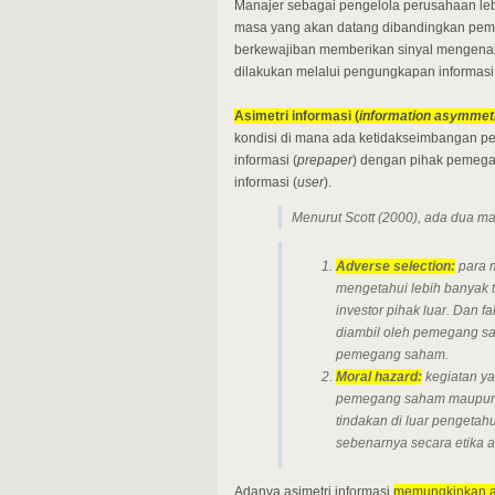
Manajer sebagai pengelola perusahaan leb
masa yang akan datang dibandingkan pemil
berkewajiban memberikan sinyal mengenai 
dilakukan melalui pengungkapan informasi 
Asimetri informasi (
information asymmet
kondisi di mana ada ketidakseimbangan pe
informasi (
prepaper
) dengan pihak pemeg
informasi (
user
).
Menurut Scott (2000), ada dua 
Adverse selection:
para m
mengetahui lebih banyak
investor pihak luar. Dan
diambil oleh pemegang sa
pemegang saham.
Moral hazard:
kegiatan ya
pemegang saham maupun 
tindakan di luar penget
sebenarnya secara etika a
Adanya asimetri informasi
memungkinkan ad