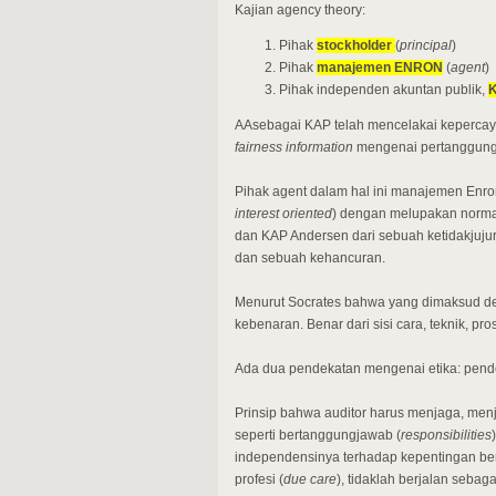
Kajian agency theory:
Pihak
stockholder
(
principal
)
Pihak
manajemen ENRON
(
agent
)
Pihak independen akuntan publik,
K
AAsebagai KAP telah mencelakai kepercay
fairness information
mengenai pertanggung
Pihak agent dalam hal ini manajemen Enr
interest oriented
) dengan melupakan norma 
dan KAP Andersen dari sebuah ketidakjujura
dan sebuah kehancuran.
Menurut Socrates bahwa yang dimaksud deng
kebenaran. Benar dari sisi cara, teknik, pr
Ada dua pendekatan mengenai etika: pen
Prinsip bahwa auditor harus menjaga, menj
seperti bertanggungjawab (
responsibilities
independensinya terhadap kepentingan ber
profesi (
due care
), tidaklah berjalan seba