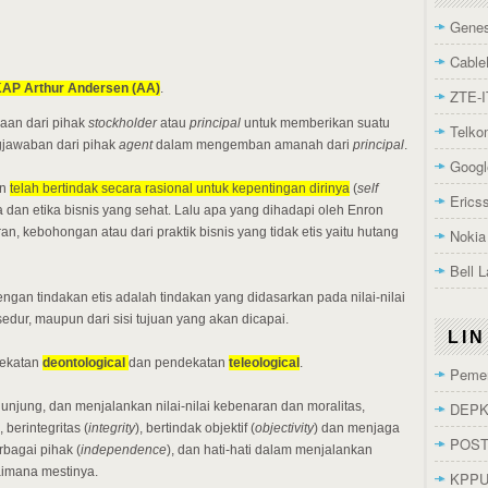
Genes
Cable
AP Arthur Andersen (AA)
.
ZTE-I
aan dari pihak
stockholder
atau
principal
untuk memberikan suatu
Telk
jawaban dari pihak
agent
dalam mengemban amanah dari
principal
.
Googl
on
telah bertindak secara rasional untuk kepentingan dirinya
(
self
Erics
dan etika bisnis yang sehat. Lalu apa yang dihadapi oleh Enron
n, kebohongan atau dari praktik bisnis yang tidak etis yaitu hutang
Nokia
Bell 
an tindakan etis adalah tindakan yang didasarkan pada nilai-nilai
osedur, maupun dari sisi tujuan yang akan dicapai.
LI
dekatan
deontological
dan pendekatan
teleological
.
Pemer
DEPK
unjung, dan menjalankan nilai-nilai kebenaran dan moralitas,
), berintegritas (
integrity
), bertindak objektif (
objectivity
) dan menjaga
POST
bagai pihak (
independence
), dan hati-hati dalam menjalankan
gaimana mestinya.
KPP