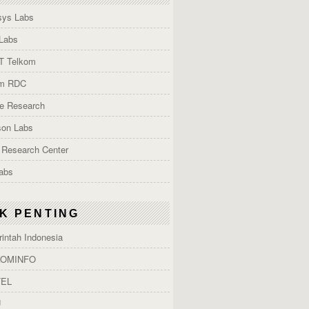
ys Labs
Labs
T Telkom
om RDC
e Research
son Labs
 Research Center
Labs
NK PENTING
intah Indonesia
OMINFO
EL
U