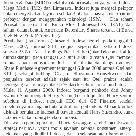
Internet & Data (MIDI) melalui anak perusahaannya, yakni Indosat
Mega Media (IM2) dan Lintasarta. Indosat juga menjadi pelopor
dalam menyediakan layanan selular 3.5G baik pasca bayar maupun
prabayar dengan menggunakan teknologi HSPA +. Dan saham
Perusahaan tercatat di Bursa Efek Indonesia(IDX: ISAT) dan
saham dalam bentuk American Depositary Shares tercatat di Bursa
Efek New York (NYSE: IIT).
Perubahan (transformasi) besar di Indosat terjadi pada tanggal 1
Maret 2007, dimana STT menjual kepemilikan saham Indosat
sebesar 25% di Asia Holdings Pte. Ltd. ke Qatar Telecom. Hal ini
ditindaklanjuti pada tanggal 22 Juni 2008, dimana Qtel membeli
semua saham Indosat dari ICL. Hal ini ditandai dengan adanya
Share Purchase Agreement tertanggal 6 June 2008 antara Qtel and
STT ( sebagai holding ICL , di Singapura. Konsekwensi dari
penjualan tersebut adalah sejak saat itu Qtel praktis adalah
pemegang saham mayoritas 65 % dari keseluruhan saham Indosat
Mulai 11 Agustus 2009, Indosat berganti nahkoda dari Johny
Swandi Sjam menjadi Harry Sasongko Tirtotjondro. Harry sendiri
sebelum di Indosat menjadi CEO dari GE Finance, setelah
sebelumnya malang melintang di dunia perbankan. Menarik untuk
disimak perjalanan Indosat di bawah kendali Harry Sasongko, yang
notabene bukan orang telekomunikasi.
Di awal kepemimpinannya Harry Sasongko sendiri membawa 3
strategi barunya, yakni fokus layanan kepada konsumen, sinergi
kekuatan yang dimiliki Indosat, dan keselarasan atau harmonisasi.