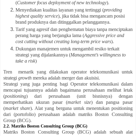
(
Customer focus deployment of new technology
).
Menyediakan kualitas layanan yang tertinggi (
providing
highest quality service
), jika tidak bisa mengancam posisi
brand produknya dan ditinggalkan pelanggannya.
Tarif yang agresif dan penghematan biaya tanpa menciptakan
perang harga yang berjangka lama (
Aggressive price and
cost cutting without creating long-term price wars
).
Dukungan manajemen untuk mengambil resiko terkait
strategi yang dijalankannya (
Management’s willingness to
take a risk
)
Tren menarik yang dilakukan operator telekomunikasi untuk
strategi
growth
mereka adalah merger dan akuisisi.
Strategi yang juga penting bagi Operator telekomunikasi dalam
mencapai tujuannya adalah bagaimana perusahaan melihat letak
(
positioning
) dari perusahaan (unit bisnisnya) dengan
memperhatikan ukuran pasar (
market size
) dan pangsa pasar
(
market share
). Alat yang berguna untuk menentukan positioning
dari (portofolio) perusahaan adalah matriks Boston Consulting
Group (BCG).
2.2. Matriks Boston Consulting Group (BCG)
Matriks Boston Consulting Group (BCG) adalah sebuah alat