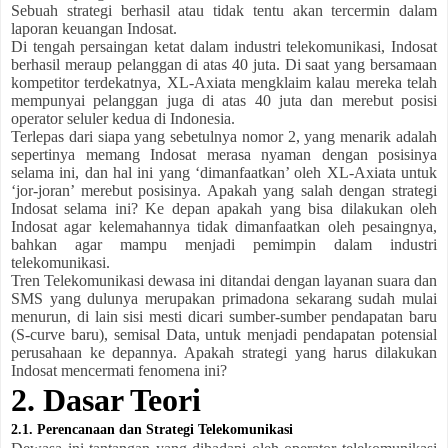
Sebuah strategi berhasil atau tidak tentu akan tercermin dalam
laporan keuangan Indosat.
Di tengah persaingan ketat dalam industri telekomunikasi, Indosat
berhasil meraup pelanggan di atas 40 juta. Di saat yang bersamaan
kompetitor terdekatnya, XL-Axiata mengklaim kalau mereka telah
mempunyai pelanggan juga di atas 40 juta dan merebut posisi
operator seluler kedua di Indonesia.
Terlepas dari siapa yang sebetulnya nomor 2, yang menarik adalah
sepertinya memang Indosat merasa nyaman dengan posisinya
selama ini, dan hal ini yang ‘dimanfaatkan’ oleh XL-Axiata untuk
‘jor-joran’ merebut posisinya. Apakah yang salah dengan strategi
Indosat selama ini? Ke depan apakah yang bisa dilakukan oleh
Indosat agar kelemahannya tidak dimanfaatkan oleh pesaingnya,
bahkan agar mampu menjadi pemimpin dalam industri
telekomunikasi.
Tren Telekomunikasi dewasa ini ditandai dengan layanan suara dan
SMS yang dulunya merupakan primadona sekarang sudah mulai
menurun, di lain sisi mesti dicari sumber-sumber pendapatan baru
(S-curve baru), semisal Data, untuk menjadi pendapatan potensial
perusahaan ke depannya. Apakah strategi yang harus dilakukan
Indosat mencermati fenomena ini?
2. Dasar Teori
2.1. Perencanaan dan Strategi Telekomunikasi