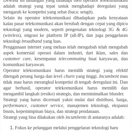
Dewasa ini tantangan yang dihadapi oleh operator telekomunikasi
adalah strategi yang tepat untuk menghadapi deregulasi yang
mengarah ke kompetisi yang sehat (baca: sengit).
Selain itu operator telekomunikasi dihadapkan pada kenyataan
kalau pasar telekomunikasi akan berubah dengan cepat yang dipicu
teknologi yang modern, seperti pengenalan teknologi 3G & 4G
(
wireless
), migrasi ke platform IP (all-IP), dan juga penggelaran
teknologi
broadband
yang luas.
Penggunaan internet yang meluas telah mengubah telah mengubah
aspek komersial operasi dalam industri, dari iklan, sales dan
customer care
, kesempatan
telecommuting
buat karyawan, dan
komunikasi karyawan.
Operator telekomunikasi harus memilih strategi yang efektif
ditengah perang harga dan level
churn
yang tinggi.
Incumbent
mau
tidak mau harus merangkul kompetisi di tengah deregulasi ini. Dan
agar berhasil, operator telekomunikasi harus memilih dan
mengambil langkah (resiko) strategis, dan meminimalkan blunder.
Strategi yang harus dicermati yakni mulai dari distribusi, harga,
performance,
customer service
, manajemen teknologi, ekspansi
bisnis, kepemimpinan biaya, dan strategi pendanaan.
Strategi yang bisa dilakukan oleh
incumbents
di antaranya adalah:
Fokus ke pelanggan melalui penggelaran teknologi baru