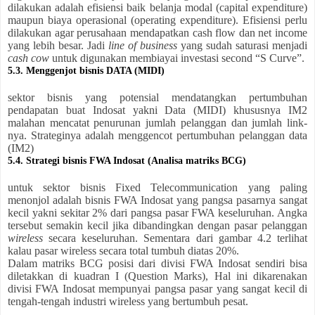
dilakukan adalah efisiensi baik belanja modal (capital expenditure)
maupun biaya operasional (operating expenditure). Efisiensi perlu
dilakukan agar perusahaan mendapatkan cash flow dan net income
yang lebih besar. Jadi
line of business
yang sudah saturasi menjadi
cash cow
untuk digunakan membiayai investasi second “S Curve”.
5.3. Menggenjot bisnis DATA (MIDI)
sektor bisnis yang potensial mendatangkan pertumbuhan
pendapatan buat Indosat yakni Data (MIDI) khususnya IM2
malahan mencatat penurunan jumlah pelanggan dan jumlah link-
nya. Strateginya adalah menggencot pertumbuhan pelanggan data
(IM2)
5.4. Strategi bisnis FWA Indosat (Analisa matriks BCG)
untuk sektor bisnis Fixed Telecommunication yang paling
menonjol adalah bisnis FWA Indosat yang pangsa pasarnya sangat
kecil yakni sekitar 2% dari pangsa pasar FWA keseluruhan. Angka
tersebut semakin kecil jika dibandingkan dengan pasar pelanggan
wireless
secara keseluruhan. Sementara dari gambar 4.2 terlihat
kalau pasar wireless secara total tumbuh diatas 20%.
Dalam matriks BCG posisi dari divisi FWA Indosat sendiri bisa
diletakkan di kuadran I (Question Marks), Hal ini dikarenakan
divisi FWA Indosat mempunyai pangsa pasar yang sangat kecil di
tengah-tengah industri wireless yang bertumbuh pesat.