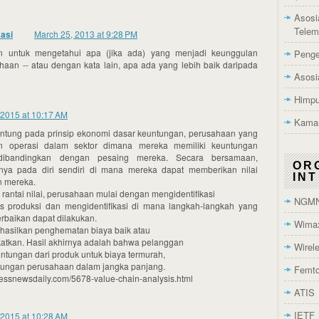
Asosi
Telem
asi
March 25, 2013 at 9:28 PM
n untuk mengetahui apa (jika ada) yang menjadi keunggulan
Penge
haan -- atau dengan kata lain, apa ada yang lebih baik daripada
Asosi
Himpu
 2015 at 10:17 AM
Kamar
rgantung pada prinsip ekonomi dasar keuntungan, perusahaan yang
an operasi dalam sektor dimana mereka memiliki keuntungan
f dibandingkan dengan pesaing mereka. Secara bersamaan,
OR
nya pada diri sendiri di mana mereka dapat memberikan nilai
IN
n mereka.
rantai nilai, perusahaan mulai dengan mengidentifikasi
NGM
es produksi dan mengidentifikasi di mana langkah-langkah yang
erbaikan dapat dilakukan.
Wima
ghasilkan penghematan biaya baik atau
ngkatkan. Hasil akhirnya adalah bahwa pelanggan
Wirel
tungan dari produk untuk biaya termurah,
tungan perusahaan dalam jangka panjang.
Femt
nessnewsdaily.com/5678-value-chain-analysis.html
ATIS
IETF
 2015 at 10:28 AM