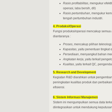
Rasio profitabilitas
, mengukur efekt
operasi, laba bersih, dll)
Rasio pertumbuhan
, mengukur kem
tengah pertumbuhan industri.
4. Produksi/Operasi
Fungsi produksi/operasi mencakup semua a
diantaranya :
Proses
, mencakup pilihan teknologi
Kapasitas
, yaitu penentuan tingkat 
Persediaan
, menyangkut bahan men
Angkatan kerja
, yaitu terkait pengel
Kualitas
, yaitu terkait QC, pengenda
5. Research and Development
Kegiatan R&D diarahkan untuk pengemban
peningkatan kualitas produk dan perbaika
efisiensi.
6. Sistem Informasi Manajemen
Sistem ini mengumpulkan semua data terka
diintegrasikan untuk mendukung keputusan