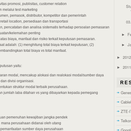
ivitas promosi, publisitas, customer relation
St
n melalui test marketing
sumen, pemasok, distributor, kompetitor dan pemerintah
03
etail location, persediaan dan transportasi
an, pencatatan dan analisa sistematis terhadap persoalan pemasaran
kuatan/kelemahan penting
F
►
n atas biaya, manfaat dan risiko terkait keputusan pemasaran.
J
►
t adalah: (1) menghitung total biaya terkait keputusan; (2)
embandingkan total biaya vs total manfaat.
201
►
putusan yaitu:
201
►
ran modal, mencakup alokasi dan realokasi modal/sumber daya
 dan divisi organisasi.
RE
entukan struktur modal terbaik perusahaan.
Genes
kan jumlah laba ditahan vs yang dibayarkan kepada pemegang
Cable
ZTE-I
uan pemenuhan kewajiban jangka pendek
Telk
h mana perusahaan didanai oleh utang
tas pemanfaatan sumber daya perusahaan
Googl