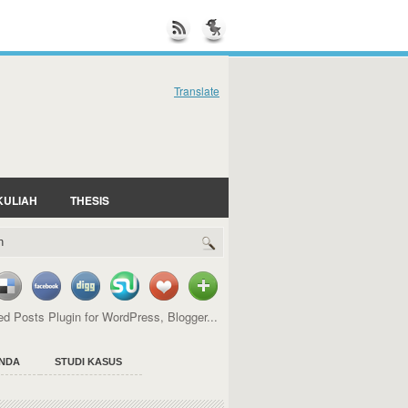
Translate
KULIAH
THESIS
NDA
STUDI KASUS