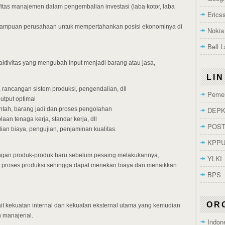
ifitas manajemen dalam pengembalian investasi (laba kotor, laba
Erics
ampuan perusahaan untuk mempertahankan posisi ekonominya di
Nokia
Bell 
ktivitas yang mengubah input menjadi barang atau jasa,
LI
, rancangan sistem produksi, pengendalian, dll
Pemer
output optimal
DEPK
tah, barang jadi dan proses pengolahan
olaan tenaga kerja, standar kerja, dll
POST
lian biaya, pengujian, penjaminan kualitas.
KPP
gan produk-produk baru sebelum pesaing melakukannya,
YLKI
n proses produksi sehingga dapat menekan biaya dan menaikkan
BPS
OR
it kekuatan internal dan kekuatan eksternal utama yang kemudian
 manajerial.
Indon