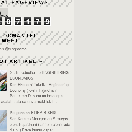
TAL PAGEVIEWS
2
0
7
1
7
9
LOGMANTEL
TWEET
leh @blogmantel
OT ARTIKEL ~
01. Introduction to ENGINEERING
ECONOMICS
Seri Ekonomi Teknik ( Engineering
Economy ) oleh: Fajardhani
Pemikiran Di bumi ini barangkali
adalah satu-satunya makhluk i...
Pengenalan ETIKA BISNIS
Seri Konsep Manajemen Strategis
oleh: Fajardhani ( artilel sejenis ada
disini ) Etika bisnis dapat