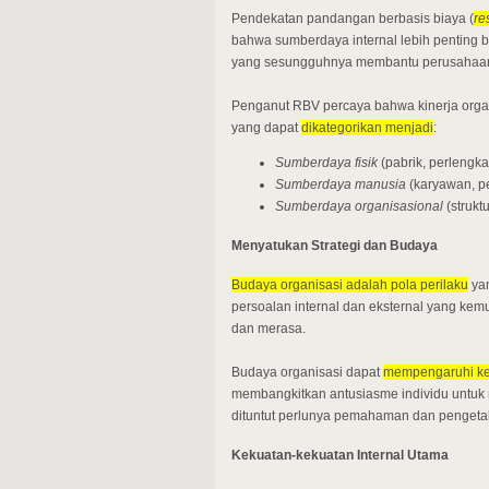
Pendekatan pandangan berbasis biaya (
re
bahwa sumberdaya internal lebih penting 
yang sesungguhnya membantu perusahaan
Penganut RBV percaya bahwa kinerja organ
yang dapat
dikategorikan menjadi
:
Sumberdaya fisik
(pabrik, perlengk
Sumberdaya manusia
(karyawan, pe
Sumberdaya organisasional
(struk
Menyatukan Strategi dan Budaya
Budaya organisasi adalah pola perilaku
yan
persoalan internal dan eksternal yang kem
dan merasa.
Budaya organisasi dapat
mempengaruhi ke
membangkitkan antusiasme individu untuk 
dituntut perlunya pemahaman dan pengetahu
Kekuatan-kekuatan Internal Utama