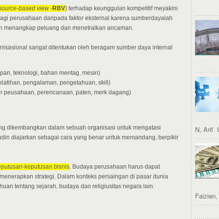
source-based view
-
RBV
) terhadap keunggulan kompetitif meyakini
bagi perusahaan daripada faktor eksternal karena sumberdayalah
 menangkap peluang dan menetralkan ancaman.
isasional sangat ditentukan oleh beragam sumber daya internal
apan, teknologi, bahan mentag, mesin)
latihan, pengalaman, pengetahuan, skill)
tur peusahaan, perencanaan, paten, merk dagang)
g dikembangkan dalam sebuah organisasi untuk mengatasi
N, Arif 
udin diajarkan sebagai cara yang benar untuk memandang, berpikir
putusan-keputusan bisnis
. Budaya perusahaan harus dapat
menerapkan strategi. Dalam konteks persaingan di pasar dunia
an tentang sejarah, budaya dan religiusitas negara lain.
Faizien