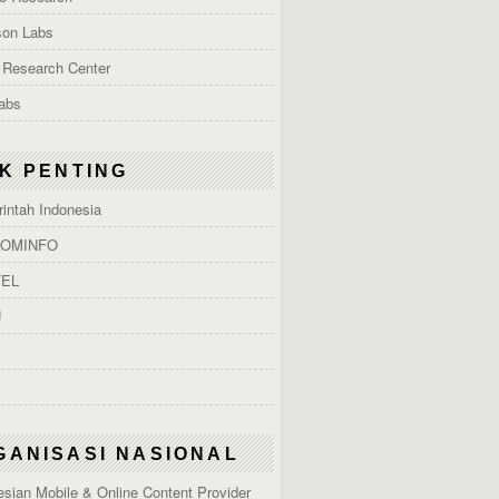
son Labs
 Research Center
Labs
NK PENTING
intah Indonesia
OMINFO
EL
U
GANISASI NASIONAL
esian Mobile & Online Content Provider