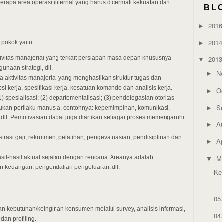
berapa area operasi internal yang harus dicermati kekuatan dan
BL
201
►
201
 pokok yaitu:
►
vitas manajerial yang terkait persiapan masa depan khususnya
201
▼
unaan strategi, dll.
N
►
 aktivitas manajerial yang menghasilkan struktur tugas dan
si kerja, spesifikasi kerja, kesatuan komando dan analisis kerja.
O
►
) spesialisasi; (2) departementalisasi; (3) pendelegasian otoritas
S
tukan perilaku manusia, contohnya: kepemimpinan, komunikasi,
►
, dll. Pemotivasian dapat juga diartikan sebagai proses memengaruhi
A
►
trasi gaji, rekrutmen, pelatihan, pengevaluasian, pendisiplinan dan
Ap
►
M
sil-hasil aktual sejalan dengan rencana. Areanya adalah:
▼
n keuangan, pengendalian pengeluaran, dll.
Ke
05
an kebutuhan/keinginan konsumen melalui survey, analisis informasi,
04
 dan profiling.