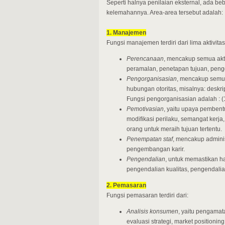
Seperti halnya penilaian eksternal, ada be
kelemahannya. Area-area tersebut adalah:
1. Manajemen
Fungsi manajemen terdiri dari lima aktivitas
Perencanaan
, mencakup semua akti
peramalan, penetapan tujuan, pengg
Pengorganisasian
, mencakup semua
hubungan otoritas, misalnya: deskrip
Fungsi pengorganisasian adalah : (1
Pemotivasian
, yaitu upaya pemben
modifikasi perilaku, semangat kerja
orang untuk meraih tujuan tertentu.
Penempatan staf
, mencakup adminis
pengembangan karir.
Pengendalian
, untuk memastikan ha
pengendalian kualitas, pengendalia
2. Pemasaran
Fungsi pemasaran terdiri dari:
Analisis konsumen
, yaitu pengamat
evaluasi strategi, market positioning