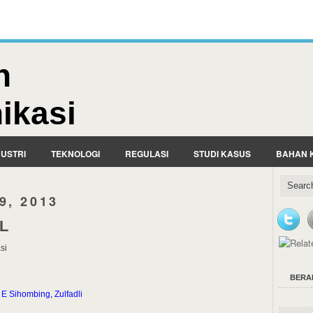
n
ikasi
DUSTRI
TEKNOLOGI
REGULASI
STUDI KASUS
BAHAN 
9, 2013
AL
si
BERA
E Sihombing, Zulfadli