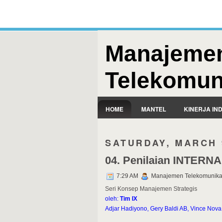
Manajeme
Telekomun
HOME
MANTEL
KINERJA IN
SATURDAY, MARCH 
04. Penilaian INTERN
7:29 AM
Manajemen Telekomunika
Seri Konsep Manajemen Strategis
oleh:
Tim IX
Adjar Hadiyono, Gery Baldi AB, Vince Nova 