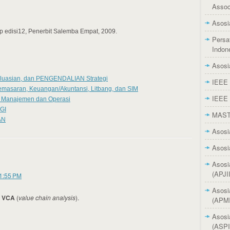
Assoc
Asosi
p edisi12, Penerbit Salemba Empat, 2009.
Persa
Indon
Asosi
uasian, dan PENGENDALIAN Strategi
IEEE 
emasaran, Keuangan/Akuntansi, Litbang, dan SIM
IEEE 
u Manajemen dan Operasi
GI
MAS
AN
Asosi
Asosi
Asosi
(APJII
 1:55 PM
Asosi
,
VCA
(
value chain analysis
).
(APMI
Asosi
(ASPI