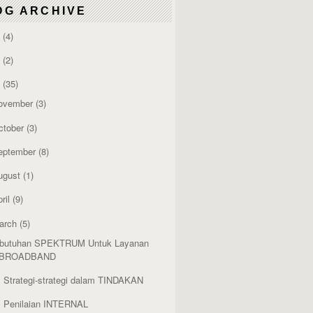
OG ARCHIVE
6
(4)
4
(2)
3
(35)
ovember
(3)
ctober
(3)
eptember
(8)
ugust
(1)
ril
(9)
arch
(5)
butuhan SPEKTRUM Untuk Layanan
BROADBAND
. Strategi-strategi dalam TINDAKAN
. Penilaian INTERNAL