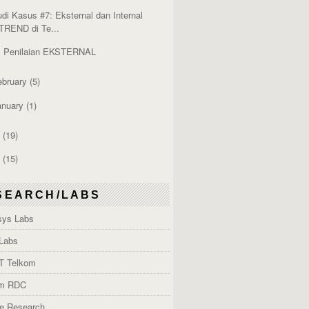
udi Kasus #7: Eksternal dan Internal
TREND di Te...
. Penilaian EKSTERNAL
ebruary
(5)
anuary
(1)
2
(19)
1
(15)
SEARCH/LABS
ys Labs
Labs
T Telkom
om RDC
e Research