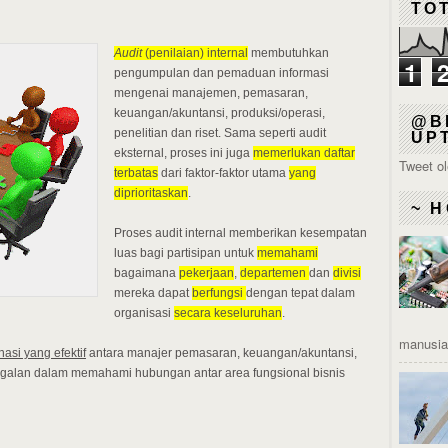
TO
Audit
(penilaian) internal
membutuhkan
1
pengumpulan dan pemaduan informasi
mengenai manajemen, pemasaran,
keuangan/akuntansi, produksi/operasi,
@B
penelitian dan riset. Sama seperti audit
UP
eksternal, proses ini juga
memerlukan daftar
Tweet o
terbatas
dari faktor-faktor utama
yang
diprioritaskan
.
~ H
Proses audit internal memberikan kesempatan
luas bagi partisipan untuk
memahami
bagaimana
pekerjaan
,
departemen
dan
divisi
mereka dapat
berfungsi
dengan tepat dalam
organisasi
secara keseluruhan
.
manusia 
si yang efektif
antara manajer pemasaran, keuangan/akuntansi,
egagalan dalam memahami hubungan antar area fungsional bisnis