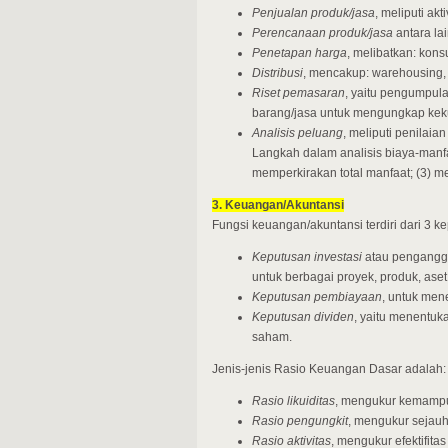
Penjualan produk/jasa
, meliputi akt
Perencanaan produk/jasa
antara lai
Penetapan harga
, melibatkan: kon
Distribusi
, mencakup: warehousing, r
Riset pemasaran
, yaitu pengumpul
barang/jasa untuk mengungkap ke
Analisis peluang
, meliputi penilaia
Langkah dalam analisis biaya-manfaa
memperkirakan total manfaat; (3) m
3. Keuangan/Akuntansi
Fungsi keuangan/akuntansi terdiri dari 3 ke
Keputusan investasi
atau pengangga
untuk berbagai proyek, produk, aset
Keputusan pembiayaan
, untuk men
Keputusan dividen
, yaitu menentu
saham.
Jenis-jenis Rasio Keuangan Dasar adalah:
Rasio likuiditas
, mengukur kemamp
Rasio pengungkit
, mengukur sejau
Rasio aktivitas
, mengukur efektifi