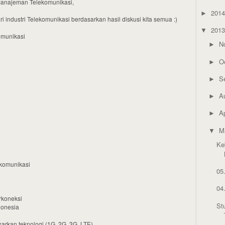
Manajeman Telekomunikasi,
201
►
dari industri Telekomunikasi berdasarkan hasil diskusi kita semua :)
201
▼
komunikasi
N
►
O
►
S
►
A
►
Ap
►
M
▼
Ke
ekomunikasi
05
04
erkoneksi
St
donesia
rkan teknologi (1G, 2G, 3G, LTE)