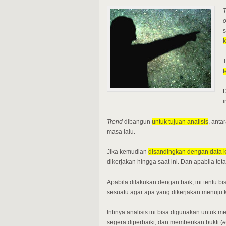
o
s
k
T
t
D
i
Trend
dibangun
untuk tujuan analisis
, anta
masa lalu.
Jika kemudian
disandingkan dengan data k
dikerjakan hingga saat ini. Dan apabila te
Apabila dilakukan dengan baik, ini tentu 
sesuatu agar apa yang dikerjakan menuju 
Intinya analisis ini bisa digunakan untuk m
segera diperbaiki, dan memberikan bukti (
e