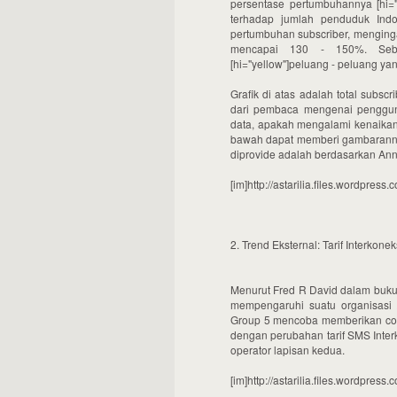
persentase pertumbuhannya [hi="r
terhadap jumlah penduduk Indo
pertumbuhan subscriber, mengingat
mencapai 130 - 150%. Sebal
[hi="yellow"]peluang - peluang yang
Grafik di atas adalah total subscr
dari pembaca mengenai penggun
data, apakah mengalami kenaikan? 
bawah dapat memberi gambaranny
diprovide adalah berdasarkan Ann
[im]http://astarilia.files.wordpre
2. Trend Eksternal: Tarif Interkonek
Menurut Fred R David dalam bukun
mempengaruhi suatu organisasi / 
Group 5 mencoba memberikan conto
dengan perubahan tarif SMS Inter
operator lapisan kedua.
[im]http://astarilia.files.wordpres