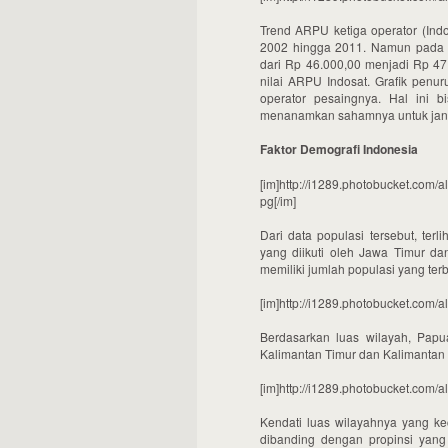
Trend ARPU ketiga operator (Ind
2002 hingga 2011. Namun pada t
dari Rp 46.000,00 menjadi Rp 47.
nilai ARPU Indosat. Grafik penur
operator pesaingnya. Hal ini b
menanamkan sahamnya untuk jang
Faktor Demografi Indonesia
[im]http://i1289.photobucket.com
pg[/im]
Dari data populasi tersebut, ter
yang diikuti oleh Jawa Timur d
memiliki jumlah populasi yang ter
[im]http://i1289.photobucket.com
Berdasarkan luas wilayah, Papu
Kalimantan Timur dan Kalimantan 
[im]http://i1289.photobucket.com
Kendati luas wilayahnya yang ke
dibanding dengan propinsi yang l