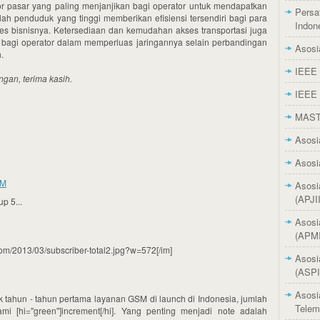
or pasar yang paling menjanjikan bagi operator untuk mendapatkan
Persa
mlah penduduk yang tinggi memberikan efisiensi tersendiri bagi para
Indon
es bisnisnya. Ketersediaan dan kemudahan akses transportasi juga
 bagi operator dalam memperluas jaringannya selain perbandingan
Asosi
.
IEEE 
gan, terima kasih.
IEEE 
MAS
Asosi
Asosi
PM
Asosi
(APJII
p 5...
Asosi
(APMI
s.com/2013/03/subscriber-total2.jpg?w=572[/im]
Asosi
(ASPI
Asosi
ak tahun - tahun pertama layanan GSM di launch di Indonesia, jumlah
Telem
ami [hi="green"]increment[/hi]. Yang penting menjadi note adalah