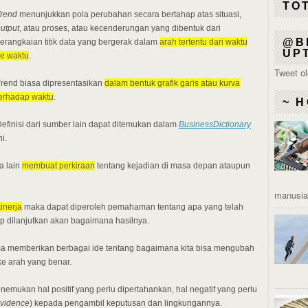
TO
Trend
menunjukkan pola perubahan secara bertahap atas situasi,
utput
, atau proses, atau kecenderungan yang dibentuk dari
@B
erangkaian titik data yang bergerak dalam
arah tertentu dari waktu
UP
e waktu
.
Tweet o
rend biasa dipresentasikan
dalam bentuk grafik garis atau kurva
erhadap waktu
.
~ H
efinisi dari sumber lain dapat ditemukan dalam
BusinessDictionary
ni.
ra lain
membuat perkiraan
tentang kejadian di masa depan ataupun
manusia 
inerja
maka dapat diperoleh pemahaman tentang apa yang telah
tap dilanjutkan akan bagaimana hasilnya.
bisa memberikan berbagai ide tentang bagaimana kita bisa mengubah
ke arah yang benar.
enemukan hal positif yang perlu dipertahankan, hal negatif yang perlu
vidence
) kepada pengambil keputusan dan lingkungannya.