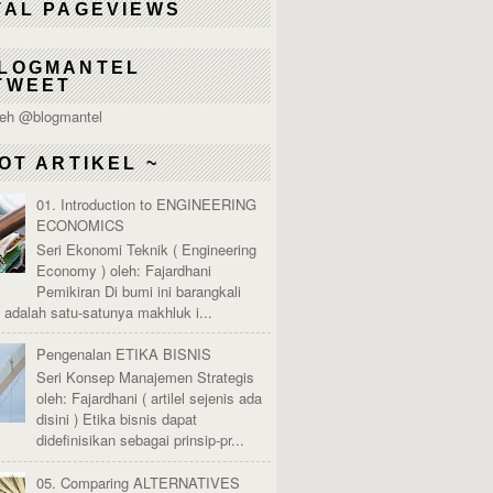
TAL PAGEVIEWS
LOGMANTEL
TWEET
leh @blogmantel
OT ARTIKEL ~
01. Introduction to ENGINEERING
ECONOMICS
Seri Ekonomi Teknik ( Engineering
Economy ) oleh: Fajardhani
Pemikiran Di bumi ini barangkali
adalah satu-satunya makhluk i...
Pengenalan ETIKA BISNIS
Seri Konsep Manajemen Strategis
oleh: Fajardhani ( artilel sejenis ada
disini ) Etika bisnis dapat
didefinisikan sebagai prinsip-pr...
05. Comparing ALTERNATIVES