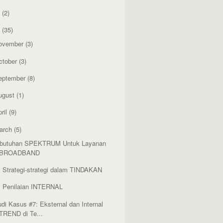
4
(2)
3
(35)
ovember
(3)
ctober
(3)
eptember
(8)
ugust
(1)
ril
(9)
arch
(5)
butuhan SPEKTRUM Untuk Layanan
BROADBAND
. Strategi-strategi dalam TINDAKAN
. Penilaian INTERNAL
udi Kasus #7: Eksternal dan Internal
TREND di Te...