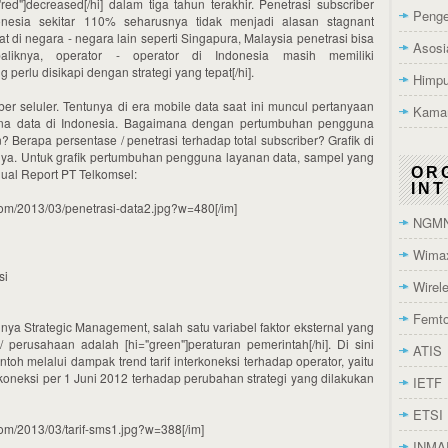
ed"]decreased[/hi] dalam tiga tahun terakhir. Penetrasi subscriber
Penge
nesia sekitar 110% seharusnya tidak menjadi alasan stagnant
 di negara - negara lain seperti Singapura, Malaysia penetrasi bisa
Asosi
iknya, operator - operator di Indonesia masih memiliki
 perlu disikapi dengan strategi yang tepat[/hi].
Himpu
iber seluler. Tentunya di era mobile data saat ini muncul pertanyaan
Kamar
a data di Indonesia. Bagaimana dengan pertumbuhan pengguna
Berapa persentase / penetrasi terhadap total subscriber? Grafik di
a. Untuk grafik pertumbuhan pengguna layanan data, sampel yang
OR
ual Report PT Telkomsel:
IN
ss.com/2013/03/penetrasi-data2.jpg?w=480[/im]
NGM
Wima
si
Wirel
Femt
ya Strategic Management, salah satu variabel faktor eksternal yang
perusahaan adalah [hi="green"]peraturan pemerintah[/hi]. Di sini
ATIS
h melalui dampak trend tarif interkoneksi terhadap operator, yaitu
koneksi per 1 Juni 2012 terhadap perubahan strategi yang dilakukan
IETF
ETSI
s.com/2013/03/tarif-sms1.jpg?w=388[/im]
INMA