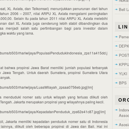
Nokia
osat, XL Axiata, dan Telkomsel) menunjukkan penurunan dari tahun
Bell 
ahun 2006 – 2007, nilai ARPU XL Axiata mengalami peningkatan
000,00. Selain itu pada tahun 2011 nilai ARPU XL Axiata melebihi
unan dari XL Axiata juga cenderung lebih stabil dibandingkan dua
LI
isa menjadi salah satu pertimbangan bagi para investor dalam
ka waktu yang lama.
Pemer
DEPK
/albums/b503/rhariwijaya/PopulasiPendudukIndonesia_zps11a415dd.j
POST
KPP
lihat bahwa propinsi Jawa Barat memiliki jumlah populasi terbanyak
an Jawa Tengah. Untuk daerah Sumatera, propinsi Sumatera Utara
YLKI
banyak.
BPS
/albums/b503/rhariwijaya/LuasWilayah_zpsaa0756eb.jpg[/im]
a menduduki nomer satu untuk wilayah yang terluas diikuti oleh
OR
Tengah. Jakarta merupakan propinsi yang wilayahnya paling kecil.
Indon
/albums/b503/rhariwijaya/KepadatanPenduduk_zps62e41c87.jpg[/im]
Assoc
cil, Jakarta memiliki kepadatan penduduk nomer satu di Indonesia
Asosi
ainnya, diikuti oleh beberapa propinsi di Jawa dan Bali. Hal ini