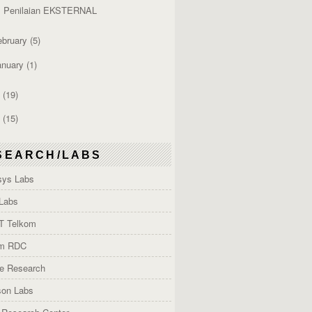
. Penilaian EKSTERNAL
ebruary
(5)
anuary
(1)
2
(19)
1
(15)
SEARCH/LABS
ys Labs
Labs
T Telkom
om RDC
e Research
son Labs