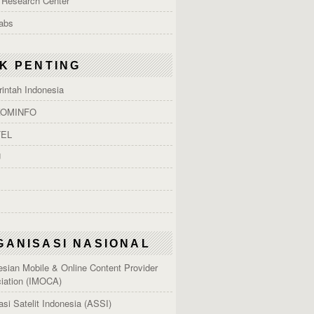
 Research Center
Labs
NK PENTING
intah Indonesia
OMINFO
EL
U
GANISASI NASIONAL
esian Mobile & Online Content Provider
iation (IMOCA)
asi Satelit Indonesia (ASSI)