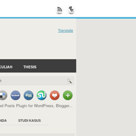
Translate
KULIAH
THESIS
NDA
STUDI KASUS