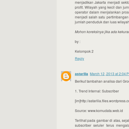
menjadikan Jakarta menjadi sekt
profit. Wilayah yang kecil dan ju
operator dalam menjalankan pros
menjadi salah satu pertimbangan
jumlah penduduk dan luas wilayah
Mohon koreksinya jika ada kekuran
by :
Kelompok 2
Reply
astarilia
March 12, 2013 at 2:04 
Berikut tambahan analisa dari Grou
1. Trend Internal: Subscriber
[im]http://astarilia.files.wordpres
Source: www.komudata.web.id
Terlihat pada gambar di atas, sej
subscriber seluler terus mengal