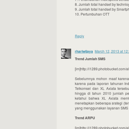
8. Jumlah total handset by technlo
9. Jumlah total handset by Smart
10. Pertumbuhan OTT
Reply
rhariwijaya
March 12, 2013 at 12
Trend Jumlah SMS
[im]http://i1289.photobucket.com
Sebelumnya mohon maaf karena 
karena pada laporan tahunan Ind
Telkomsel dan XL Axiata terseb
hingga di tahun 2010 jumlah pe
ketahui bahwa XL Axiata memf
menetapkan beberapa srategi (te
yang menggunakan layanan SMS d
Trend ARPU
[im]http://i1289.photobucket.com