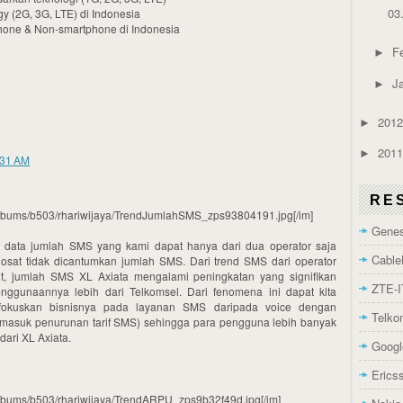
03
gy (2G, 3G, LTE) di Indonesia
phone & Non-smartphone di Indonesia
F
►
J
►
201
►
201
►
:31 AM
RE
/albums/b503/rhariwijaya/TrendJumlahSMS_zps93804191.jpg[/im]
Genes
data jumlah SMS yang kami dapat hanya dari dua operator saja
Cable
osat tidak dicantumkan jumlah SMS. Dari trend SMS dari operator
ut, jumlah SMS XL Axiata mengalami peningkatan yang signifikan
ZTE-I
nggunaannya lebih dari Telkomsel. Dari fenomena ini dapat kita
okuskan bisnisnya pada layanan SMS daripada voice dengan
Telk
rmasuk penurunan tarif SMS) sehingga para pengguna lebih banyak
ari XL Axiata.
Googl
Erics
/albums/b503/rhariwijaya/TrendARPU_zps9b32f49d.jpg[/im]