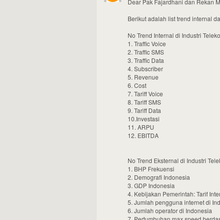
Dear Pak Fajardhani dan Rekan 
Berikut adalah list trend internal 
No Trend Internal di Industri Tele
1. Traffic Voice
2. Traffic SMS
3. Traffic Data
4. Subscriber
5. Revenue
6. Cost
7. Tariff Voice
8. Tariff SMS
9. Tariff Data
10.Investasi
11. ARPU
12. EBITDA
No Trend Eksternal di Industri Tel
1. BHP Frekuensi
2. Demografi Indonesia
3. GDP Indonesia
4. Kebijakan Pemerintah: Tarif Int
5. Jumlah pengguna internet di In
6. Jumlah operator di Indonesia
7. Pertumbuhan max.speed berdasa