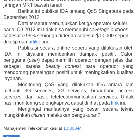
jaringan MRT bawah tanah
.
Berikut ini publiksi IDA tentang QoS Singapura pada
September 2012.
Data tersebut menunjukkan ketiga operator seluler
pada Q3 2012 ini tidak bisa memenuhi
coverage outdoor
sebesar > 99% sehingga didenda sebesar $10.000 seperti
dikutip dari
artikel
ini.
Publikasi secara online seperti yang dilakukan oleh
IDA
ini diyakini
memberikan dampak positif. Calon
pengguna (
user
) dapat memilih operator dengan jelas dan
sebagai sarana
beauty contest
para operator yang
mendorong persaingan positif untuk meningkatkan kualitas
layanan.
Monitoring QoS yang dilakukan IDA antara lain
meliputi 3G services, 2G services, broadband access
services, dan basic telelecommunication services. Untuk
hasil monitoring selengkapnya dapat dilihat pada
link
ini.
Mengingat manfaatnya yang besar, secara teknis
mungkinkah
citizen
melakukan pengukuran?
Manajemen Telekomunikasi
at
10:30 AM