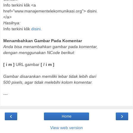
Info terkini klik <a
href="www.manajementelekomunikasi.org"> disini.
</a>
Hasilnya:
Info terkini klik
disini.
Menambahkan Gambar Pada Komentar
Anda bisa menambahkan gambar pada komentar,
dengan menggunakan NCode berikut:
[ i m ]
URL gambar
[ / i m ]
Gambar disarankan memiliki lebar tidak lebih dari
500 pixels, agar tidak melebihi kolom komentar.
---
‹
›
Home
View web version