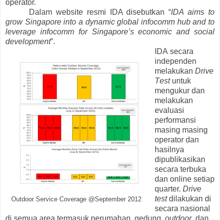
operator.
Dalam website resmi IDA disebutkan “
IDA aims to
grow
Singapore
into a dynamic global infocomm hub and to
leverage infocomm for
Singapore
’s economic and social
development
”.
IDA
secara
independen
melakukan
D
rive
T
est
untuk
mengukur
dan
melakukan
evaluasi
performansi
masing masing
operator dan
hasilnya
dipublikasikan
secara terbuka
dan online
setiap
quarter.
Drive
test
dilakukan di
Outdoor Service Coverage @September 2012
secara nasional
di semua area termasuk perumahan, gedung,
outdoor
, dan