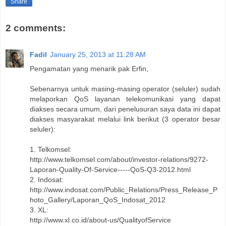
Share
2 comments:
Fadil
January 25, 2013 at 11:28 AM
Pengamatan yang menarik pak Erfin,
Sebenarnya untuk masing-masing operator (seluler) sudah
melaporkan QoS layanan telekomunikasi yang dapat
diakses secara umum, dari penelusuran saya data ini dapat
diakses masyarakat melalui link berikut (3 operator besar
seluler):
1. Telkomsel:
http://www.telkomsel.com/about/investor-relations/9272-
Laporan-Quality-Of-Service-----QoS-Q3-2012.html
2. Indosat:
http://www.indosat.com/Public_Relations/Press_Release_P
hoto_Gallery/Laporan_QoS_Indosat_2012
3. XL:
http://www.xl.co.id/about-us/QualityofService