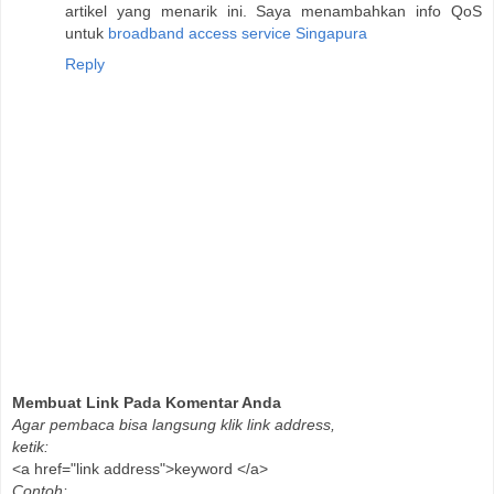
artikel yang menarik ini. Saya menambahkan info QoS
untuk
broadband access service Singapura
Reply
Membuat Link Pada Komentar Anda
Agar pembaca bisa langsung klik link address,
ketik:
<a href="link address">keyword </a>
Contoh: