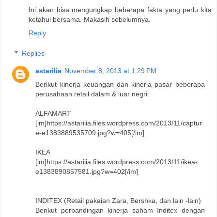
Ini akan bisa mengungkap beberapa fakta yang perlu kita
ketahui bersama. Makasih sebelumnya.
Reply
Replies
astarilia
November 8, 2013 at 1:29 PM
Berikut kinerja keuangan dan kinerja pasar beberapa
perusahaan retail dalam & luar negri:
ALFAMART
[im]https://astarilia.files.wordpress.com/2013/11/captur
e-e1383889535709.jpg?w=405[/im]
IKEA
[im]https://astarilia.files.wordpress.com/2013/11/ikea-
e1383890857581.jpg?w=402[/im]
INDITEX (Retail pakaian Zara, Bershka, dan lain -lain)
Berikut perbandingan kinerja saham Inditex dengan