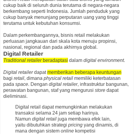
cukup baik di seluruh dunia terutama di negara-negara
berkembang seperti Indonesia. Jumlah penduduk yang
cukup banyak menunjang perputaran uang yang tinggi
terutama untuk kebutuhan konsumsi.
Dalam perkembangannya, bisnis retail melakukan
perluasan jangkauan dari skala kota menuju propinsi,
nasional, regional dan pada akhirnya global.
Digital Retailer
Traditional
retailer
beradaptasi
dalam
digital environment
.
Digital retailer
dapat
memberikan beberapa keuntungan
bagi
retail
, dimana
physical retail
memiliki keterbatasan
pada
space
. Dengan
digital retailer
, infrastruktur bangunan,
perawatan bangunan, staf yang mengurusi
store
dapat
dieliminasi.
Digital retail dapat memungkinkan melakukan
transaksi selama 24 jam setiap harinya.
Namun
digital retail
juga membawa efek lain,
yaitu dibutuhkan strategi
pricing
yang dinamis, di
mana dengan sistem
online
kompetisi