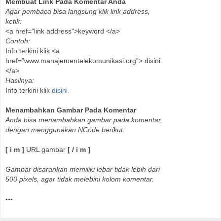
Membuat Link Pada Komentar Anda
Agar pembaca bisa langsung klik link address,
ketik:
<a href="link address">keyword </a>
Contoh:
Info terkini klik <a
href="www.manajementelekomunikasi.org"> disini.
</a>
Hasilnya:
Info terkini klik
disini.
Menambahkan Gambar Pada Komentar
Anda bisa menambahkan gambar pada komentar,
dengan menggunakan NCode berikut:
[ i m ]
URL gambar
[ / i m ]
Gambar disarankan memiliki lebar tidak lebih dari
500 pixels, agar tidak melebihi kolom komentar.
---