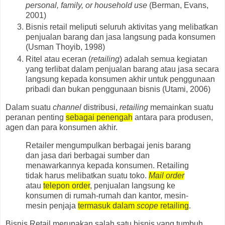
personal, family, or household use
(Berman, Evans,
2001)
Bisnis retail meliputi seluruh aktivitas yang melibatkan
penjualan barang dan jasa langsung pada konsumen
(Usman Thoyib, 1998)
Ritel atau eceran (
retailing
) adalah semua kegiatan
yang terlibat dalam penjualan barang atau jasa secara
langsung kepada konsumen akhir untuk penggunaan
pribadi dan bukan penggunaan bisnis (Utami, 2006)
Dalam suatu
channel
distribusi,
retailing
memainkan suatu
peranan penting
sebagai penengah
antara para produsen,
agen dan para konsumen akhir.
Retailer mengumpulkan berbagai jenis barang
dan jasa dari berbagai sumber dan
menawarkannya kepada konsumen. Retailing
tidak harus melibatkan suatu toko.
Mail order
atau
telepon order
, penjualan langsung ke
konsumen di rumah-rumah dan kantor, mesin-
mesin penjaja
termasuk dalam
scope
retailing
.
Bisnis Retail merupakan salah satu bisnis yang tumbuh