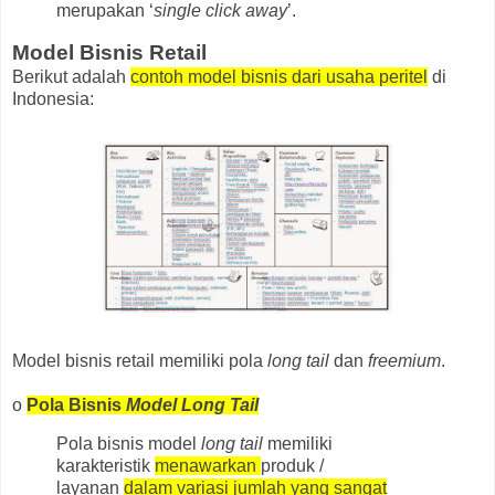
merupakan ‘
single click away
’.
Model Bisnis Retail
Berikut adalah
contoh model bisnis dari usaha peritel
di
Indonesia:
Model bisnis retail memiliki pola
long tail
dan
freemium
.
o
Pola Bisnis
Model Long Tail
Pola bisnis model
long tail
memiliki
karakteristik
menawarkan
produk /
layanan
dalam variasi jumlah yang sangat