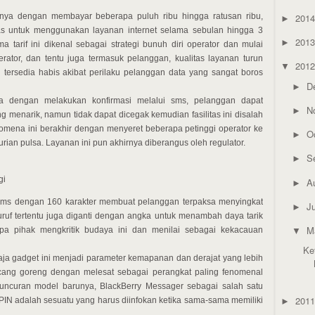
201
ya dengan membayar beberapa puluh ribu hingga ratusan ribu,
►
bas untuk menggunakan layanan internet selama sebulan hingga 3
201
►
 tarif ini dikenal sebagai strategi bunuh diri operator dan mulai
rator, dan tentu juga termasuk pelanggan, kualitas layanan turun
201
▼
g tersedia habis akibat perilaku pelanggan data yang sangat boros
D
►
 dengan melakukan konfirmasi melalui sms, pelanggan dapat
N
►
 menarik, namun tidak dapat dicegak kemudian fasilitas ini disalah
mena ini berakhir dengan menyeret beberapa petinggi operator ke
O
►
ian pulsa. Layanan ini pun akhirnya diberangus oleh regulator.
S
►
gi
A
►
sms dengan 160 karakter membuat pelanggan terpaksa menyingkat
J
►
uruf tertentu juga diganti dengan angka untuk menambah daya tarik
M
pa pihak mengkritik budaya ini dan menilai sebagai kekacauan
▼
Ke
aja gadget ini menjadi parameter kemapanan dan derajat yang lebih
kacang goreng dengan melesat sebagai perangkat paling fenomenal
uncuran model barunya, BlackBerry Messager sebagai salah satu
201
a PIN adalah sesuatu yang harus diinfokan ketika sama-sama memiliki
►