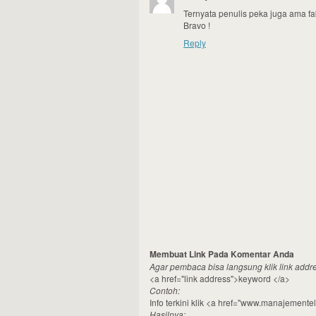
Ternyata penulis peka juga ama fakt
Bravo !
Reply
Membuat Link Pada Komentar Anda
Agar pembaca bisa langsung klik link addres
<a href="link address">keyword </a>
Contoh:
Info terkini klik <a href="www.manajementel
Hasilnya: