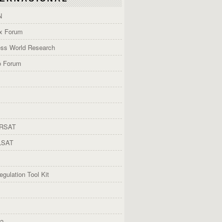
N
x Forum
ess World Research
o Forum
RSAT
LSAT
gulation Tool Kit
2