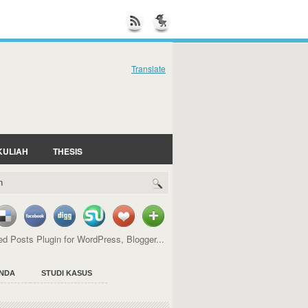
Translate
KULIAH
THESIS
NDA
STUDI KASUS