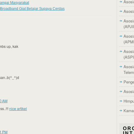
Asosi
rangai Masyarakat
 Broadband Giat Belajar Supaya Cerdas
Asosi
Asosi
(APJII
Asosi
(APMI
umbs up, kak
Asosi
(ASPI
Asosi
Telem
an..b(^_^)d
Penge
Asosi
00 AM
Himpu
s..!!!
nice artikel
Kamar
OR
31 PM
IN