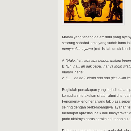
Malam yang tenang dalam tidur yang nyenya
seorang sahabat lama yang sudah lama ta
menyatukan nyawa
(red: istilah untuk ke
A:
"Halo, hai.. ada apa nelpon malam begin
B:
"Eh, hai.. ah gak papa,, hanya ingin sila
malam..hehe"
A:
"....... oh no?! kirain ada apa gitu, bikin kag
Begitulah percakapan yang terjadi, dalam
kemudian melakukan silaturrahmi ditengah
Fenomena-fenomena yang tak biasa seperti
seiring dengan berkembangnya layanan tel
mendapat apresiasi baik dari masyarakat, 
pada akhirnya harus berakhir di ranah hu
Dalam pengamatan penulis, pada dekade y