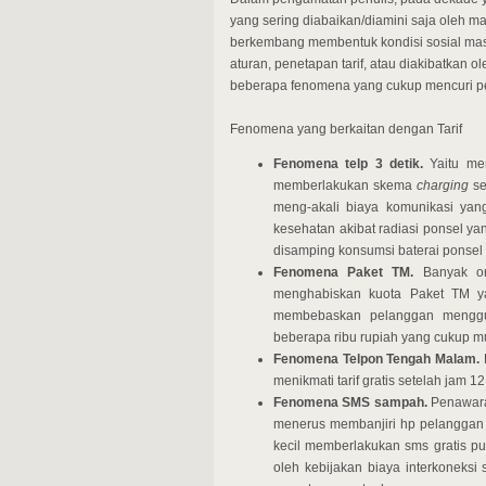
yang sering diabaikan/diamini saja oleh 
berkembang membentuk kondisi sosial mas
aturan, penetapan tarif, atau diakibatkan
beberapa fenomena yang cukup mencuri pe
Fenomena yang berkaitan dengan Tarif
Fenomena telp 3 detik.
Yaitu mem
memberlakukan skema
charging
se
meng-akali biaya komunikasi yan
kesehatan akibat radiasi ponsel yan
disamping konsumsi baterai ponsel 
Fenomena Paket TM.
Banyak ora
menghabiskan kuota Paket TM yai
membebaskan pelanggan menggu
beberapa ribu rupiah yang cukup m
Fenomena Telpon Tengah Malam.
menikmati tarif gratis setelah jam 
Fenomena SMS sampah.
Penawaran
menerus membanjiri hp pelanggan t
kecil memberlakukan sms gratis pu
oleh kebijakan biaya interkoneks