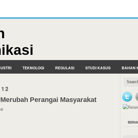
n
ikasi
DUSTRI
TEKNOLOGI
REGULASI
STUDI KASUS
BAHAN 
012
 Merubah Perangai Masyarakat
si
BERA