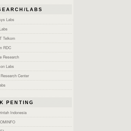
SEARCH/LABS
ys Labs
Labs
T Telkom
om RDC
e Research
son Labs
 Research Center
Labs
NK PENTING
intah Indonesia
OMINFO