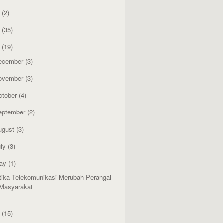
4
(2)
3
(35)
2
(19)
ecember
(3)
ovember
(3)
ctober
(4)
eptember
(2)
ugust
(3)
uly
(3)
ay
(1)
tika Telekomunikasi Merubah Perangai
Masyarakat
1
(15)