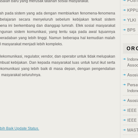
POST
alah baru yang merusak tatanan sosial masyarakat.
KPP
erah pada sistem yang ada dengan membiarkan fenomena-fenomena
YLKI
elajaran secara menyeluruh sebelum kebijakan terkait sistem
omena ini berkembang dan dianggap lumrah. Efek sosial masyarakat
BPS
gunan sistem komunikasi, yang tentu saja pada awal tujuannya
eradaban yang lebih tinggi. Namun beberapa hal kemudian malah
al masyarakat menjadi lebih kompleks.
OR
ekomunikasi, regulator, vendor, dan operator untuk tidak melupakan
Indon
buat kebijakan. Dan kepada masyarakat luas untuk turut ikut serta
Assoc
komunikasi yang lebih baik di masa depan, dengan pengendalian
Asosi
n masyarakat seluruhnya.
Persa
Indon
Asosi
IEEE 
IEEE 
bih Baik Update Status.
MAS