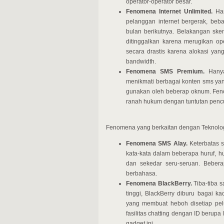
operator-operator besar.
Fenomena Internet Unlimited.
Han
pelanggan internet bergerak, be
bulan berikutnya. Belakangan skema
ditinggalkan karena merugikan ope
secara drastis karena alokasi yan
bandwidth.
Fenomena SMS Premium.
Hanya
menikmati berbagai konten sms yang
gunakan oleh beberap oknum. Feno
ranah hukum dengan tuntutan pencur
Fenomena yang berkaitan dengan Teknolo
Fenomena SMS Alay.
Keterbatas 
kata-kata dalam beberapa huruf, h
dan sekedar seru-seruan. Bebera
berbahasa.
Fenomena BlackBerry.
Tiba-tiba s
tinggi, BlackBerry diburu bagai 
yang membuat heboh disetiap pel
fasilitas chatting dengan ID berup
gadget ini.