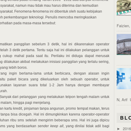
masyarakat, namun mau tidak mau harus diterima dan kemudian
yarakat. Fenomena-fenomena ini dibentuk oleh suatu kebijakan
 oleh perkembangan teknologi. Penulis mencoba meringkaskan
rhatian pada masa-masa tersebut:
Faizien
atikan panggilan sebelum 3 detik, hal ini dikarenakan operator
telah 3 detik pertama. Tentu saja hal ini dilakukan pelanggan untuk
g cukup mahal pada saat itu. Perilaku ini diduga dapat merusak
g dilakukan akibat melakukan inisiasi panggilan yang terlalu sering,
yang lebih boros.
ng ingin berlama-lama untuk berbicara, dengan alasan ingin
tu paket bicara yang dikeluarkan oleh sebuah operator, untuk
nakan layanan suara total 1-2 Jam hanya dengan membayar
urah.
Banyak dari pelanggan yang melakukan telpon tengah malam untuk
N, Arif 
12 malam, hingga pagi menjelang.
 kartu kredit, pinjaman tanpa angunan, promo tempat makan, terus
anpa bisa dicegah. Hal ini dimungkinkan karena operator-operator
BL
luhan ribu sms setelah mengirim beberapa sms. Hal ini juga dipicu
i sms yang berdasarkan
sender keep all
, yang dinilai tidak adil bagi
201
►