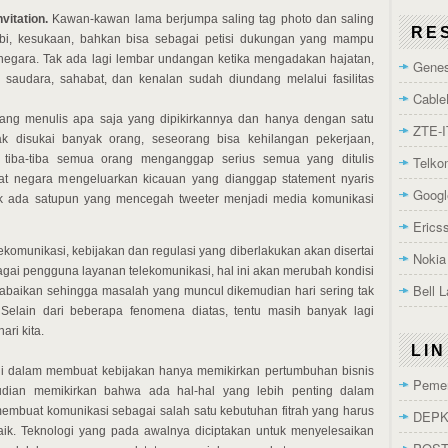
itation.
Kawan-kawan lama berjumpa saling tag photo dan saling
RE
bi, kesukaan, bahkan bisa sebagai petisi dukungan yang mampu
egara. Tak ada lagi lembar undangan ketika mengadakan hajatan,
Genes
 saudara, sahabat, dan kenalan sudah diundang melalui fasilitas
Cable
ng menulis apa saja yang dipikirkannya dan hanya dengan satu
ZTE-I
dak disukai banyak orang, seseorang bisa kehilangan pekerjaan,
... tiba-tiba semua orang menganggap serius semua yang ditulis
Telk
bat negara mengeluarkan kicauan yang dianggap statement nyaris
Googl
ak ada satupun yang mencegah tweeter menjadi media komunikasi
Erics
omunikasi, kebijakan dan regulasi yang diberlakukan akan disertai
Nokia
gai pengguna layanan telekomunikasi, hal ini akan merubah kondisi
Bell 
diabaikan sehingga masalah yang muncul dikemudian hari sering tak
 Selain dari beberapa fenomena diatas, tentu masih banyak lagi
ari kita.
LI
 ini dalam membuat kebijakan hanya memikirkan pertumbuhan bisnis
Pemer
udian memikirkan bahwa ada hal-hal yang lebih penting dalam
membuat komunikasi sebagai salah satu kebutuhan fitrah yang harus
DEPK
ik. Teknologi yang pada awalnya diciptakan untuk menyelesaikan