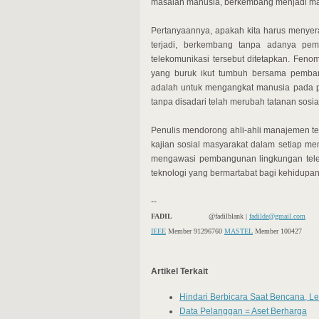
masalah manusia, berkembang menjadi mas
Pertanyaannya, apakah kita harus meny
terjadi, berkembang tanpa adanya pemb
telekomunikasi tersebut ditetapkan. Fen
yang buruk ikut tumbuh bersama pemban
adalah untuk mengangkat manusia pada p
tanpa disadari telah merubah tatanan sosi
Penulis mendorong ahli-ahli manajemen tel
kajian sosial masyarakat dalam setiap mem
mengawasi pembangunan lingkungan tele
teknologi yang bermartabat bagi kehidupa
--
FADIL
@fadilblank |
fadilde@gmail.com
IEEE
Member 91296760
MASTEL
Member 100427
Artikel Terkait
Hindari Berbicara Saat Bencana, Le
Data Pelanggan = Aset Berharga