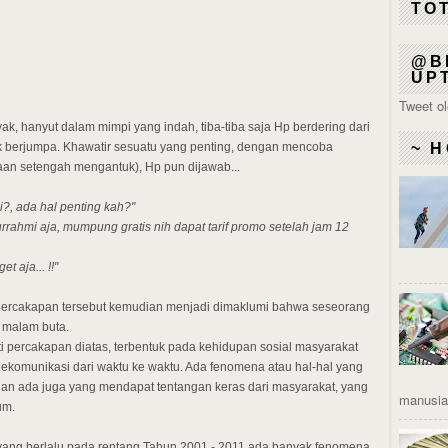
TO
@B
UP
Tweet o
k, hanyut dalam mimpi yang indah, tiba-tiba saja Hp berdering dari
k berjumpa. Khawatir sesuatu yang penting, dengan mencoba
~ H
adaan setengah mengantuk), Hp pun dijawab...
i?, ada hal penting kah?"
turrahmi aja, mumpung gratis nih dapat tarif promo setelah jam 12
et aja... !!"
 percakapan tersebut kemudian menjadi dimaklumi bahwa seseorang
 malam buta.
 percakapan diatas, terbentuk pada kehidupan sosial masyarakat
ekomunikasi dari waktu ke waktu. Ada fenomena atau hal-hal yang
dan ada juga yang mendapat tentangan keras dari masyarakat, yang
manusia 
kum.
ang berlalu pada rentang Tahun 2001 - 2011 ada banyak fenomena