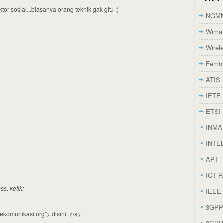
or sosial...biasanya orang teknik gak gitu :)
NGM
Wima
Wirel
Femt
ATIS
IETF
ETSI
INMA
INTE
APT
ICT Re
s, ketik:
IEEE
3GPP
ekomunikasi.org"> disini. </a>
3GPP