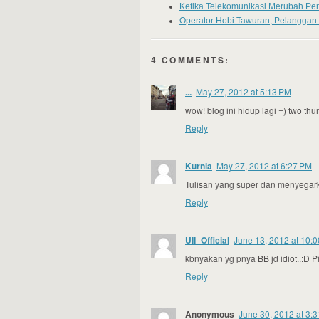
Ketika Telekomunikasi Merubah Pe
Operator Hobi Tawuran, Pelanggan
4 COMMENTS:
...
May 27, 2012 at 5:13 PM
wow! blog ini hidup lagi =) two th
Reply
Kurnia
May 27, 2012 at 6:27 PM
Tulisan yang super dan menyegark
Reply
UII_Official
June 13, 2012 at 10:
kbnyakan yg pnya BB jd idiot..:D Pis
Reply
Anonymous
June 30, 2012 at 3: