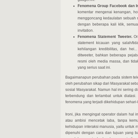
Fenomena Group Facebook dan Inv
komentar mengenai kenangan, ho
menggoncang kedaulatan sebuah n
dengan beberapa kali klik, semua
invitation.
Fenomena Statement Tweeter.
Ora
statement kicauan yang salah/ti
kehilangan kredibilitas, dan hei
ditweeter, bahkan beberapa peja
resmi oleh media massa, dan tid
yang serius saat ini.
Bagaimanapun perubahan pada sistem telek
oleh perubahan sikap dari Masyarakat seba
sosial Masyarakat. Namun hal ini sering 
terbendung dan terlambat untuk diatasi.
fenomena yang terjadi dikehidupan sehari-h
Ironi, jika mengingat operator dalam hal
atau ambisi mencetak laba, tanpa kem
kehidupan interaksi manusia, yaitu untuk 
dipenuhi dengan cara dan tujuan yang ba