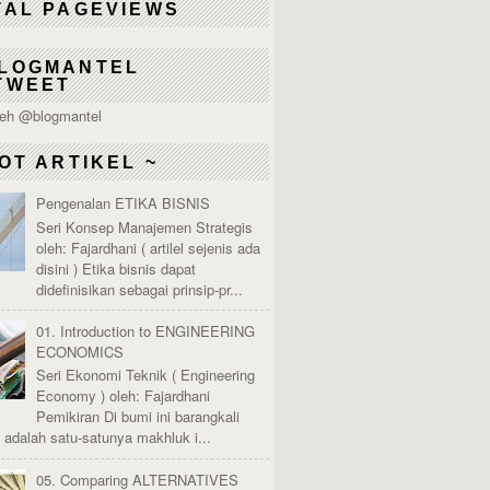
TAL PAGEVIEWS
LOGMANTEL
TWEET
leh @blogmantel
OT ARTIKEL ~
Pengenalan ETIKA BISNIS
Seri Konsep Manajemen Strategis
oleh: Fajardhani ( artilel sejenis ada
disini ) Etika bisnis dapat
didefinisikan sebagai prinsip-pr...
01. Introduction to ENGINEERING
ECONOMICS
Seri Ekonomi Teknik ( Engineering
Economy ) oleh: Fajardhani
Pemikiran Di bumi ini barangkali
adalah satu-satunya makhluk i...
05. Comparing ALTERNATIVES